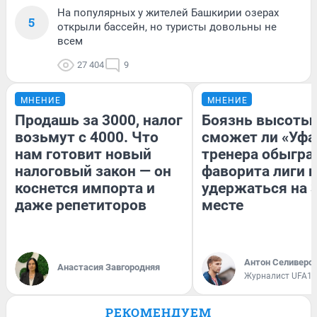
На популярных у жителей Башкирии озерах
5
открыли бассейн, но туристы довольны не
всем
27 404
9
МНЕНИЕ
МНЕНИЕ
Продашь за 3000, налог
Боязнь высоты:
возьмут с 4000. Что
сможет ли «Уфа
нам готовит новый
тренера обыгра
налоговый закон — он
фаворита лиги и
коснется импорта и
удержаться на 
даже репетиторов
месте
Антон Селиверс
Анастасия Завгородняя
Журналист UFA1.
РЕКОМЕНДУЕМ