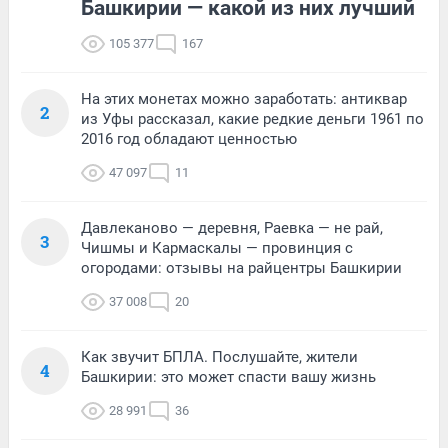
Башкирии — какой из них лучший
105 377
167
На этих монетах можно заработать: антиквар
2
из Уфы рассказал, какие редкие деньги 1961 по
2016 год обладают ценностью
47 097
11
Давлеканово — деревня, Раевка — не рай,
3
Чишмы и Кармаскалы — провинция с
огородами: отзывы на райцентры Башкирии
37 008
20
Как звучит БПЛА. Послушайте, жители
4
Башкирии: это может спасти вашу жизнь
28 991
36