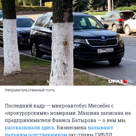
Неправительственный гость
Последний кадр — микроавтобус Mercedes с
«прокурорскими» номерами. Машина записана на
предпринимателя Фаниса Батырова — о нем мы
рассказывали здесь
. Бизнесмена
называют
дальним родственником
экс-главы ГИБДД