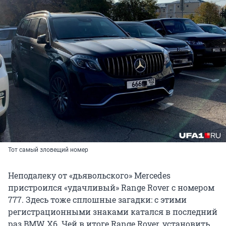
Тот самый зловещий номер
Неподалеку от «дьявольского» Mercedes
пристроился «удачливый» Range Rover с номером
777. Здесь тоже сплошные загадки: с этими
регистрационными знаками катался в последний
раз BMW X6. Чей в итоге Range Rover, установить,