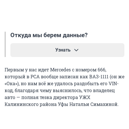
Откуда мы берем данные?
Узнать
Госномера и VIN мы пробиваем через
Первым у нас идет Mercedes с номером 666,
Российский союз автостраховщиков, сервис
который в РСА вообще записан как ВАЗ-1111 (он же
«Автокод» и другие открытые источники.
«Ока»), но нам всё же удалось раздобыть его VIN-
Сведения об авариях, штрафах, а также
код, благодаря чему выяснилось, что владелец
технические подробности берем из публичных
авто — полная тезка директора УЖХ
баз ГИБДД и ФССП. Информацию о
Калининского района Уфы Натальи Симахиной.
деятельности бизнеса — из сервиса
«Контур.Фокус».