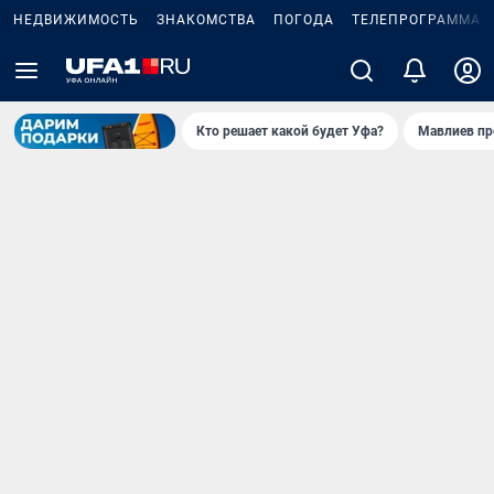
НЕДВИЖИМОСТЬ
ЗНАКОМСТВА
ПОГОДА
ТЕЛЕПРОГРАММА
Кто решает какой будет Уфа?
Мавлиев пр