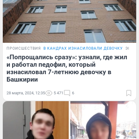
ПРОИСШЕСТВИЯ
В КАНДРАХ ИЗНАСИЛОВАЛИ ДЕВОЧКУ
ЭКСК
«Попрощались сразу»: узнали, где жил
и работал педофил, который
изнасиловал 7-летнюю девочку в
Башкирии
28 марта, 2024, 12:35
5 471
6