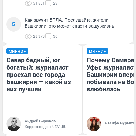
31 851
23
Как звучит БПЛА. Послушайте, жители
5
Башкирии: это может спасти вашу жизнь
28 373
36
МНЕНИЕ
МНЕНИЕ
Север бедный, юг
Почему Самара
богатый: журналист
Уфы: журналист
проехал все города
Башкирии впер
Башкирии — какой из
побывала на Вол
них лучший
влюбилась
Андрей Бирюков
Назифа Нурмух
Корреспондент UFA1.RU