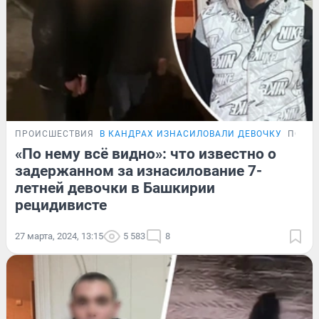
ПРОИСШЕСТВИЯ
В КАНДРАХ ИЗНАСИЛОВАЛИ ДЕВОЧКУ
ПОДР
«По нему всё видно»: что известно о
задержанном за изнасилование 7-
летней девочки в Башкирии
рецидивисте
27 марта, 2024, 13:15
5 583
8