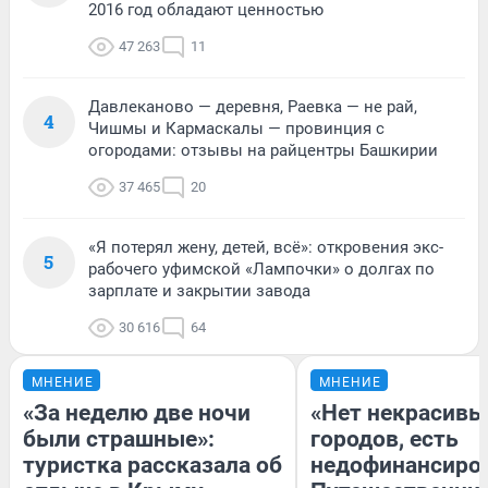
2016 год обладают ценностью
47 263
11
Давлеканово — деревня, Раевка — не рай,
4
Чишмы и Кармаскалы — провинция с
огородами: отзывы на райцентры Башкирии
37 465
20
«Я потерял жену, детей, всё»: откровения экс-
5
рабочего уфимской «Лампочки» о долгах по
зарплате и закрытии завода
30 616
64
МНЕНИЕ
МНЕНИЕ
«За неделю две ночи
«Нет некрасивы
были страшные»:
городов, есть
туристка рассказала об
недофинансиро