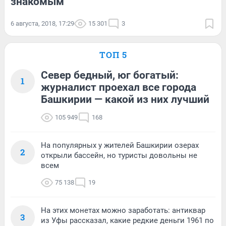
знакомым
6 августа, 2018, 17:29
15 301
3
ТОП 5
Север бедный, юг богатый:
1
журналист проехал все города
Башкирии — какой из них лучший
105 949
168
На популярных у жителей Башкирии озерах
2
открыли бассейн, но туристы довольны не
всем
75 138
19
На этих монетах можно заработать: антиквар
3
из Уфы рассказал, какие редкие деньги 1961 по