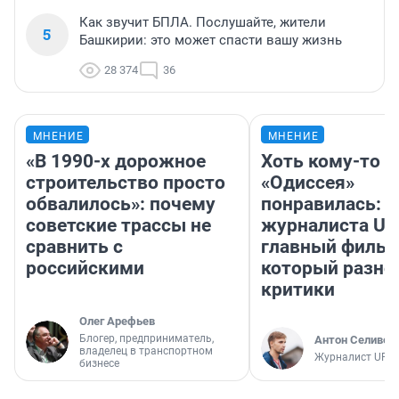
Как звучит БПЛА. Послушайте, жители
5
Башкирии: это может спасти вашу жизнь
28 374
36
МНЕНИЕ
МНЕНИЕ
«В 1990-х дорожное
Хоть кому-то
строительство просто
«Одиссея»
обвалилось»: почему
понравилась: 
советские трассы не
журналиста UF
сравнить с
главный фильм
российскими
который разно
критики
Олег Арефьев
Блогер, предприниматель,
Антон Селивер
владелец в транспортном
Журналист UFA1
бизнесе