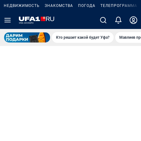
НЕДВИЖИМОСТЬ
ЗНАКОМСТВА
ПОГОДА
ТЕЛЕПРОГРАММА
Кто решает какой будет Уфа?
Мавлиев пр