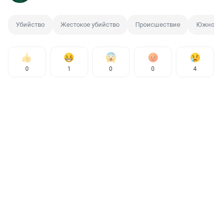
Убийство
Жестокое убийство
Происшествие
Южное Б
0
1
0
0
4