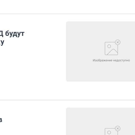
Д будут
ку
в