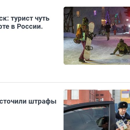
к: турист чуть
те в России.
есточили штрафы