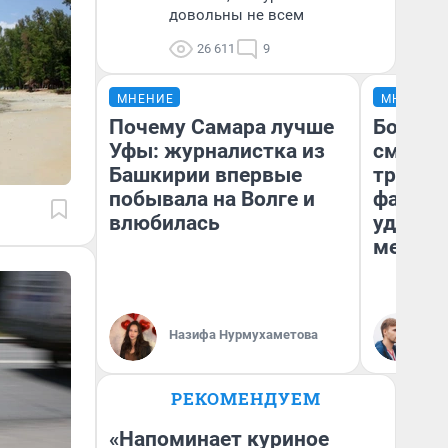
довольны не всем
26 611
9
МНЕНИЕ
МНЕНИЕ
Почему Самара лучше
Боязнь
Уфы: журналистка из
сможет
Башкирии впервые
тренер
побывала на Волге и
фавори
влюбилась
удержа
месте
Ан
Назифа Нурмухаметова
Жу
РЕКОМЕНДУЕМ
«Напоминает куриное