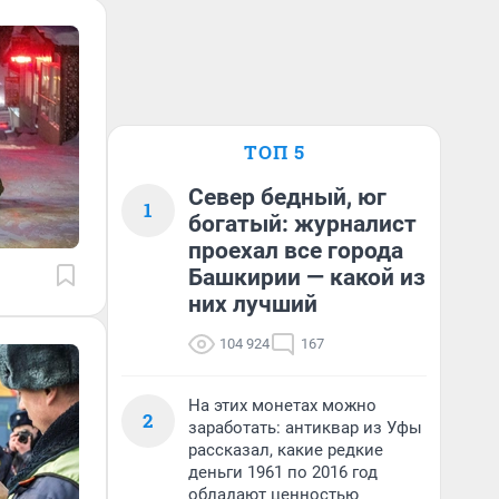
ТОП 5
Север бедный, юг
1
богатый: журналист
проехал все города
Башкирии — какой из
них лучший
104 924
167
На этих монетах можно
2
заработать: антиквар из Уфы
рассказал, какие редкие
деньги 1961 по 2016 год
обладают ценностью