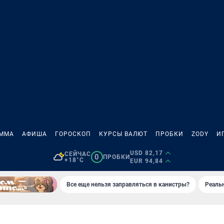
АММА
АФИША
ГОРОСКОП
КУРСЫ ВАЛЮТ
ПРОБКИ
ZODY
И
USD 82,17
СЕЙЧАС
0
ПРОБКИ
+18°C
EUR 94,84
Все еще нельзя заправляться в канистры?
Реаль