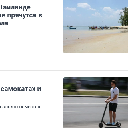
Таиланде
е прячутся в
юля
 самокатах и
 в людных местах