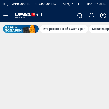
НЕДВИЖИМОСТЬ
ЗНАКОМСТВА
ПОГОДА
ТЕЛЕПРОГРАММА
Кто решает какой будет Уфа?
Мавлиев пр