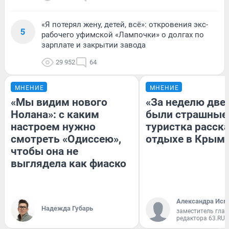
«Я потерял жену, детей, всё»: откровения экс-
5
рабочего уфимской «Лампочки» о долгах по
зарплате и закрытии завода
29 952
64
МНЕНИЕ
МНЕНИЕ
«Мы видим нового
«За неделю две
Нолана»: с каким
были страшные
настроем нужно
туристка расска
смотреть «Одиссею»,
отдыхе в Крым
чтобы она не
выглядела как фиаско
Александра Исм
Надежда Губарь
заместитель глав
редактора 63.RU