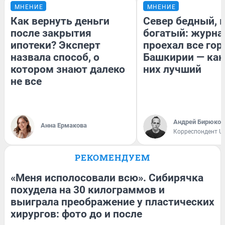
МНЕНИЕ
МНЕНИЕ
Как вернуть деньги
Север бедный, 
после закрытия
богатый: журна
ипотеки? Эксперт
проехал все гор
назвала способ, о
Башкирии — как
котором знают далеко
них лучший
не все
Андрей Бирюков
Анна Ермакова
Корреспондент U
РЕКОМЕНДУЕМ
«Меня исполосовали всю». Сибирячка
похудела на 30 килограммов и
выиграла преображение у пластических
хирургов: фото до и после