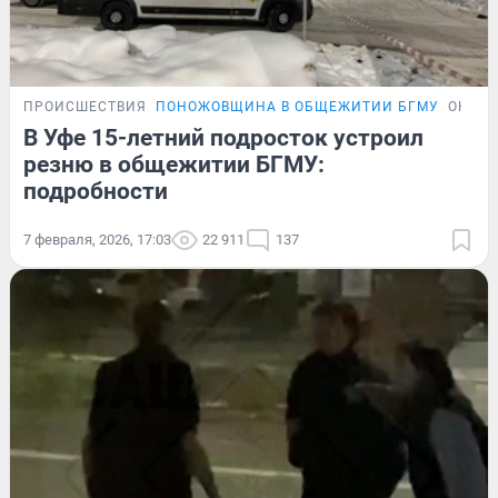
ПРОИСШЕСТВИЯ
ПОНОЖОВЩИНА В ОБЩЕЖИТИИ БГМУ
ОНЛАЙ
В Уфе 15-летний подросток устроил
резню в общежитии БГМУ:
подробности
7 февраля, 2026, 17:03
22 911
137