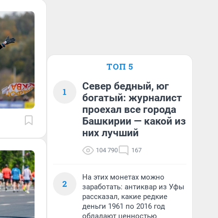
ТОП 5
Север бедный, юг
1
богатый: журналист
проехал все города
Башкирии — какой из
них лучший
104 790
167
На этих монетах можно
2
заработать: антиквар из Уфы
рассказал, какие редкие
деньги 1961 по 2016 год
обладают ценностью