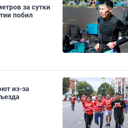
етров за сутки
утии побил
ют из-за
бъезда