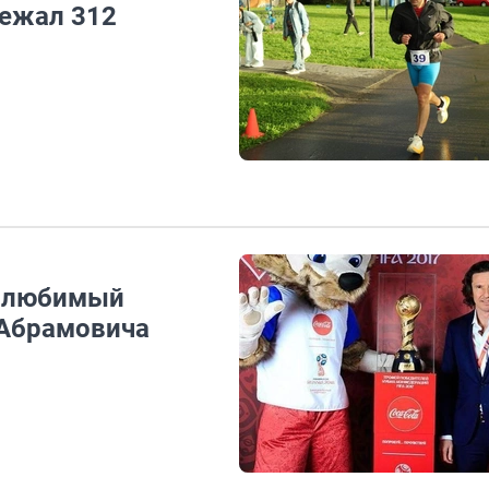
бежал 312
т любимый
 Абрамовича