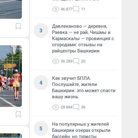
46 877
11
Давлеканово — деревня,
3
Раевка — не рай, Чишмы и
Кармаскалы — провинция с
огородами: отзывы на
райцентры Башкирии
36 289
20
Как звучит БПЛА.
4
Послушайте, жители
Башкирии: это может спасти
вашу жизнь
28 684
36
На популярных у жителей
5
Башкирии озерах открыли
бассейн, но туристы