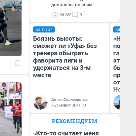
довольны не всем
26 288
9
МНЕНИЕ
МНЕНИЕ
Боязнь высоты:
«Никог
сможет ли «Уфа» без
победи
тренера обыграть
главны
фаворита лиги и
этого г
удержаться на 3-м
бьет р
месте
прокат
отзыв 
Нолана
Антон Селиверстов
Ст
Журналист UFA1.RU
Эк
РЕКОМЕНДУЕМ
«Кто-то считает меня