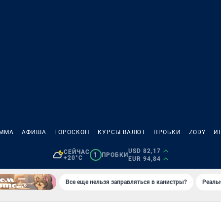
АММА
АФИША
ГОРОСКОП
КУРСЫ ВАЛЮТ
ПРОБКИ
ZODY
И
USD 82,17
СЕЙЧАС
1
ПРОБКИ
+20°C
EUR 94,84
Все еще нельзя заправляться в канистры?
Реаль