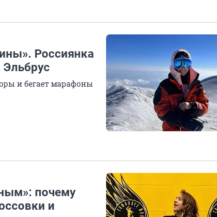
шины». Россиянка
а Эльбрус
горы и бегает марафоны
рным»: почему
оссовки и