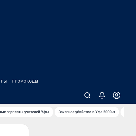
ГРЫ
ПРОМОКОДЫ
ные зарплаты учителей Уфы
Заказное убийство в Уфе 2000-х
Каким