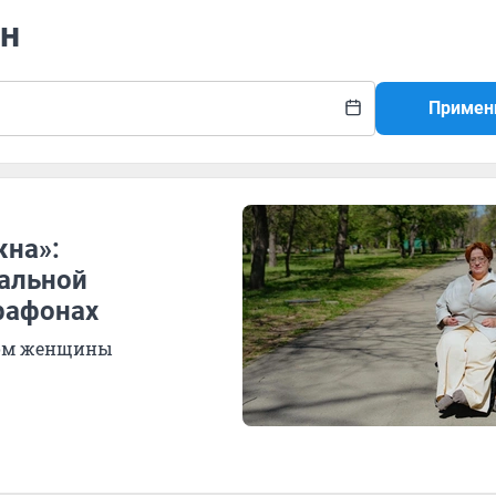
он
Примен
жна»:
альной
рафонах
хом женщины