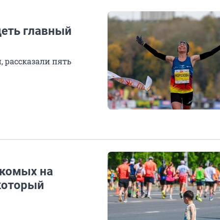
деть главный
, рассказали пять
акомых на
который