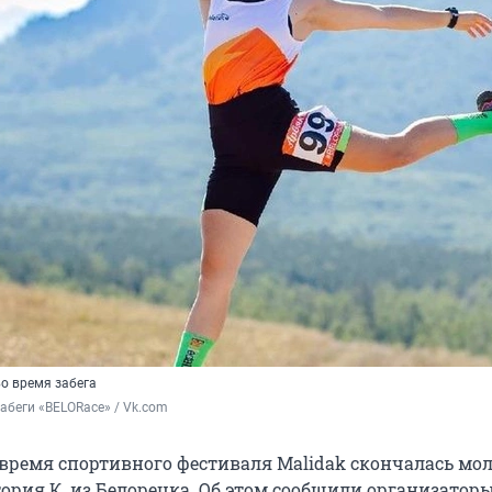
о время забега
абеги «BELORace» / Vk.com
время спортивного фестиваля Malidak скончалась мо
ория К. из Белорецка. Об этом сообщили организаторы