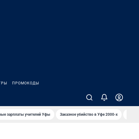
ГРЫ
ПРОМОКОДЫ
ные зарплаты учителей Уфы
Заказное убийство в Уфе 2000-х
Каким