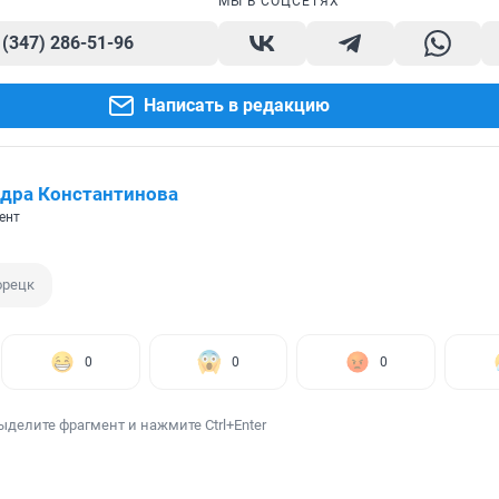
МЫ В СОЦСЕТЯХ
 (347) 286-51-96
Написать в редакцию
дра Константинова
ент
орецк
0
0
0
ыделите фрагмент и нажмите Ctrl+Enter