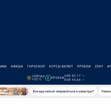
АММА
АФИША
ГОРОСКОП
КУРСЫ ВАЛЮТ
ПРОБКИ
ZODY
И
USD 82,17
СЕЙЧАС
2
ПРОБКИ
+32°C
EUR 94,84
Все еще нельзя заправляться в канистры?
Реаль