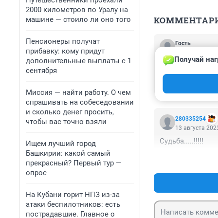
Путешественники проехали
2000 километров по Уралу на
КОММЕНТАР
машине — стоило ли оно того
Пенсионеры получат
Гость
прибавку: кому придут
14 августа 2023
Получай наг
дополнительные выплаты с 1
Искренне соболе
сентября
организовывает 
похоже от празд
Миссия — найти работу. О чем
магазинах норм
спрашивать на собеседовании
и сколько денег просить,
280335254
чтобы вас точно взяли
13 августа 2023
Судьба.....!!!!!
Ищем лучший город
Башкирии: какой самый
прекрасный? Первый тур —
опрос
На Кубани горит НПЗ из-за
атаки беспилотников: есть
пострадавшие. Главное о