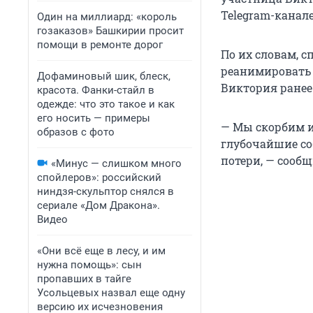
Telegram-канале
Один на миллиард: «король
гозаказов» Башкирии просит
помощи в ремонте дорог
По их словам, 
реанимировать д
Дофаминовый шик, блеск,
Виктория ранее
красота. Фанки-стайл в
одежде: что это такое и как
его носить — примеры
— Мы скорбим и
образов с фото
глубочайшие со
потери, — сообщ
«Минус — слишком много
спойлеров»: российский
ниндзя-скульптор снялся в
сериале «Дом Дракона».
Видео
«Они всё еще в лесу, и им
нужна помощь»: сын
пропавших в тайге
Усольцевых назвал еще одну
версию их исчезновения