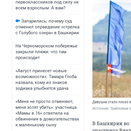
первоклассников под силу не
всем взрослым. А вам?
Запарились: почему суд
отменил оправдание «стрелка
с Голубого озера» в Башкирии
На Черноморском побережье
закрыли пляжи: что там
происходит
«Август принесет новые
возможности»: Тамара Глоба
назвала, кому из знаков
зодиака улыбнется удача
«Меня не просто отменяют,
Девушке стало плохо в
меня хотят убить»: участница
Источник: 
Трейловые з
«Мамы в 16» ответила на
обвинения в домогательствах
В Башкирии во 
к маленькому сыну
участница Викт