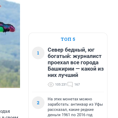
ТОП 5
Север бедный, юг
1
богатый: журналист
проехал все города
Башкирии — какой из
них лучший
105 231
167
На этих монетах можно
2
заработать: антиквар из Уфы
рассказал, какие редкие
лодая
деньги 1961 по 2016 год
 в своем