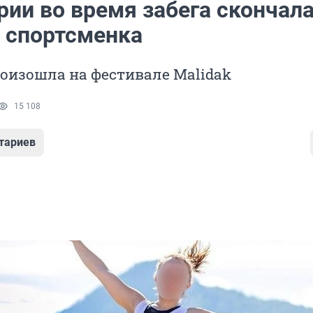
рии во время забега скончал
 спортсменка
оизошла на фестивале Malidak
15 108
тариев