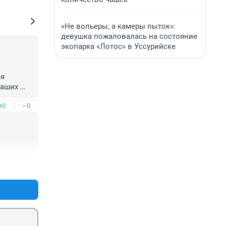
«Не вольеры, а камеры пыток»:
девушка пожаловалась на состояние
экопарка «Лотос» в Уссурийске
я 
аших 
+0
–0
+0
–0