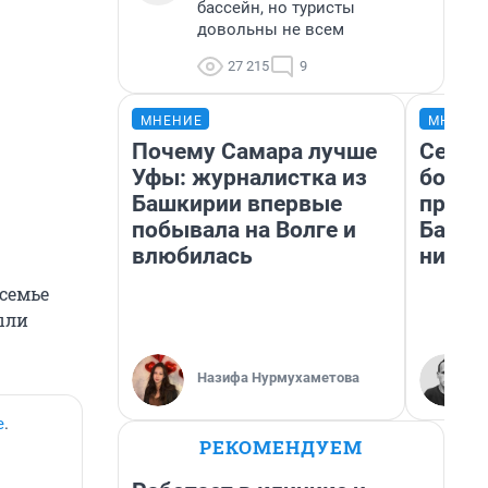
бассейн, но туристы
довольны не всем
27 215
9
МНЕНИЕ
МНЕНИ
Почему Самара лучше
Север
Уфы: журналистка из
богат
Башкирии впервые
проех
побывала на Волге и
Башки
влюбилась
них л
 семье
ыли
Назифа Нурмухаметова
е
.
РЕКОМЕНДУЕМ