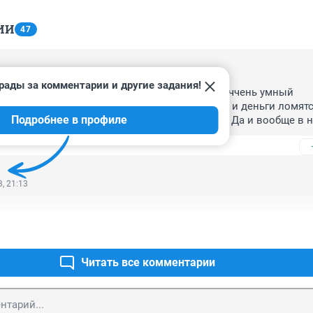
ИИ
47
, 13:13
рады за комментарии и другие задания!
зную родным и близким Виктории. Кто-то ооччень умный 
такие забеги в жару. Людей бы пожалели. Да и деньги ломятс
Подробнее в профиле
ников. Лучше бы цены на продукты снижали. Да и вообще в н
альных овощей и фруктов поискать надо.
, 21:13
Читать все комментарии