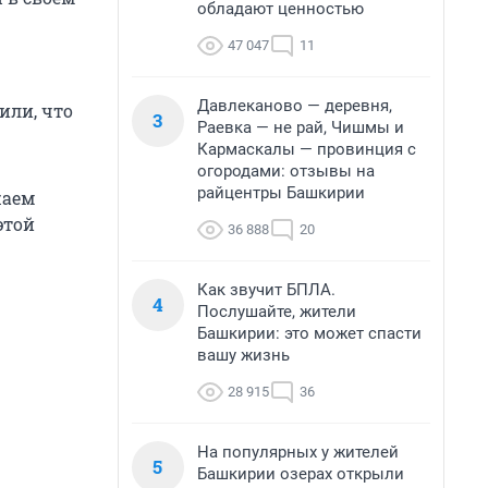
обладают ценностью
47 047
11
Давлеканово — деревня,
или, что
3
Раевка — не рай, Чишмы и
Кармаскалы — провинция с
огородами: отзывы на
райцентры Башкирии
жаем
этой
36 888
20
Как звучит БПЛА.
4
Послушайте, жители
Башкирии: это может спасти
вашу жизнь
28 915
36
На популярных у жителей
5
Башкирии озерах открыли