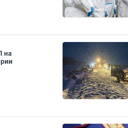
П на
ирии