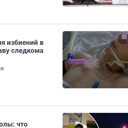
ия избиений в
аву следкома
ия
олы: что