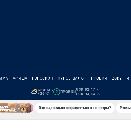
АММА
АФИША
ГОРОСКОП
КУРСЫ ВАЛЮТ
ПРОБКИ
ZODY
И
USD 82,17
СЕЙЧАС
2
ПРОБКИ
+26°C
EUR 94,84
Все еще нельзя заправляться в канистры?
Реаль