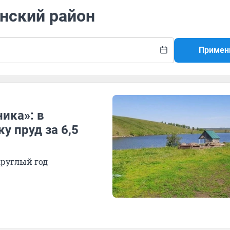
инский район
Примен
ика»: в
 пруд за 6,5
круглый год