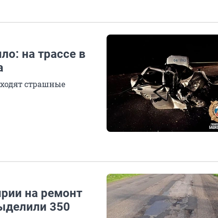
ло: на трассе в
а
исходят страшные
ирии на ремонт
выделили 350