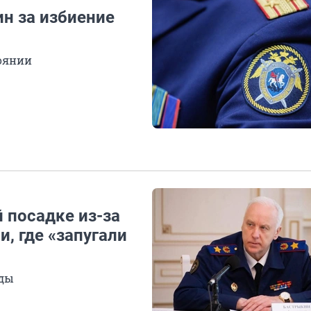
н за избиение
тоянии
 посадке из-за
, где «запугали
оды