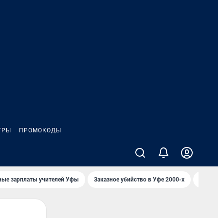
ГРЫ
ПРОМОКОДЫ
ные зарплаты учителей Уфы
Заказное убийство в Уфе 2000-х
Каким