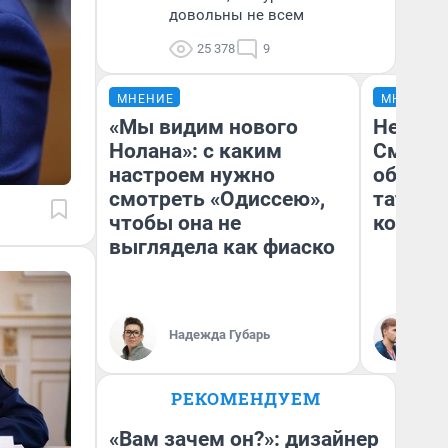
довольны не всем
25 378
9
МНЕНИЕ
МНЕНИЕ
«Мы видим нового
Незван
Нолана»: с каким
Сможет
настроем нужно
обыгра
смотреть «Одиссею»,
татарс
чтобы она не
которы
выглядела как фиаско
Ан
Надежда Губарь
Жу
РЕКОМЕНДУЕМ
«Вам зачем он?»: дизайнер