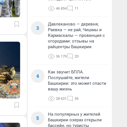
46 854
11
Давлеканово — деревня,
3
Раевка — не рай, Чишмы и
Кармаскалы — провинция с
огородами: отзывы на
райцентры Башкирии
36 179
20
Как звучит БПЛА.
4
Послушайте, жители
Башкирии: это может спасти
вашу жизнь
28 631
36
На популярных у жителей
5
Башкирии озерах открыли
бассейн, но туристы