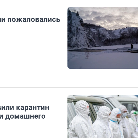
ии пожаловались
вили карантин
ди домашнего