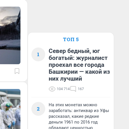
ТОП 5
Север бедный, юг
1
богатый: журналист
проехал все города
Башкирии — какой из
них лучший
104 714
167
На этих монетах можно
2
заработать: антиквар из Уфы
рассказал, какие редкие
деньги 1961 по 2016 год
обладают ценностью