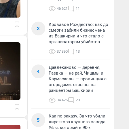
46 621
11
Кровавое Рождество: как до
3
смерти забили бизнесмена
из Башкирии и что стало с
организатором убийства
37 390
13
Давлеканово — деревня,
4
Раевка — не рай, Чишмы и
Кармаскалы — провинция с
огородами: отзывы на
райцентры Башкирии
34 426
20
Как по заказу. За что убили
5
директора крупного завода
Уфы, который в 90-х