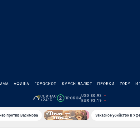
АММА
АФИША
ГОРОСКОП
КУРСЫ ВАЛЮТ
ПРОБКИ
ZODY
И
USD 80,93
СЕЙЧАС
2
ПРОБКИ
+24°C
EUR 93,19
иев против Васимова
Заказное убийство в Уфе