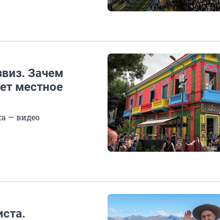
звиз. Зачем
ует местное
а — видео
ста.