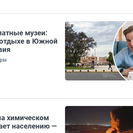
латные музеи:
 отдыхе в Южной
вия
уры
на химическом
ает населению —