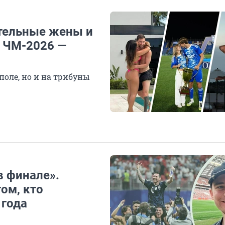
тельные жены и
 ЧМ-2026 —
поле, но и на трибуны
в финале».
ом, кто
 года