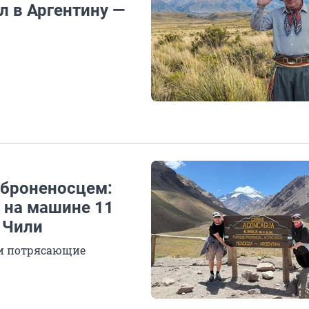
 в Аргентину —
 броненосцем:
и на машине 11
 Чили
ли потрясающие