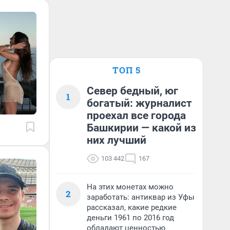
ТОП 5
Север бедный, юг
1
богатый: журналист
проехал все города
Башкирии — какой из
них лучший
103 442
167
На этих монетах можно
2
заработать: антиквар из Уфы
рассказал, какие редкие
деньги 1961 по 2016 год
обладают ценностью