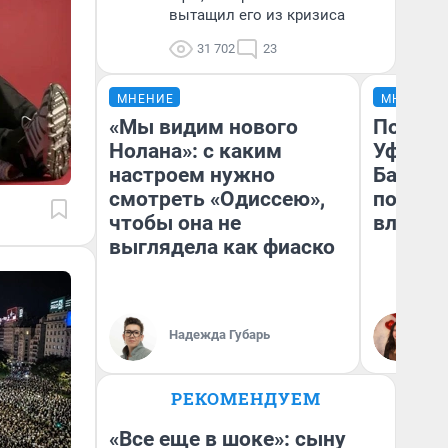
вытащил его из кризиса
31 702
23
МНЕНИЕ
МНЕНИЕ
«Мы видим нового
Почему
Нолана»: с каким
Уфы: ж
настроем нужно
Башкир
смотреть «Одиссею»,
побыва
чтобы она не
влюбил
выглядела как фиаско
Надежда Губарь
На
РЕКОМЕНДУЕМ
«Все еще в шоке»: сыну