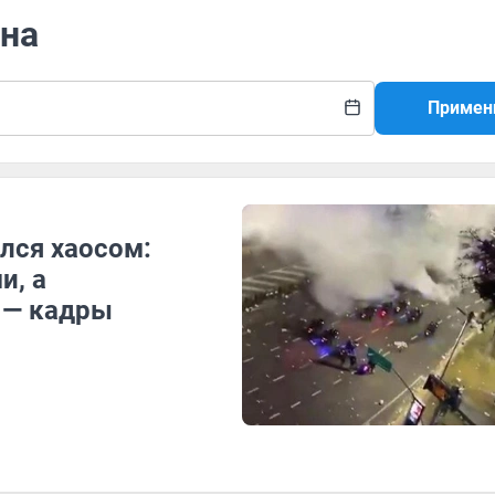
ина
Примен
лся хаосом:
и, а
 — кадры