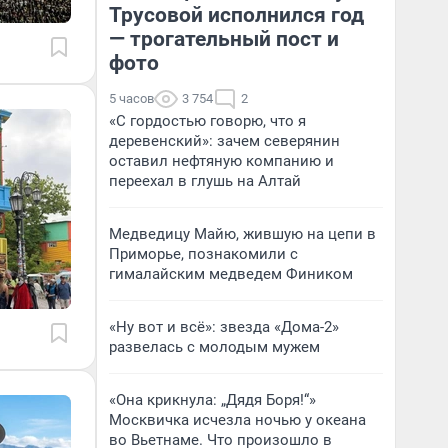
Трусовой исполнился год
— трогательный пост и
фото
5 часов
3 754
2
«С гордостью говорю, что я
деревенский»: зачем северянин
оставил нефтяную компанию и
переехал в глушь на Алтай
Медведицу Майю, жившую на цепи в
Приморье, познакомили с
гималайским медведем Фиником
«Ну вот и всё»: звезда «Дома-2»
развелась с молодым мужем
«Она крикнула: „Дядя Боря!“»
Москвичка исчезла ночью у океана
во Вьетнаме. Что произошло в