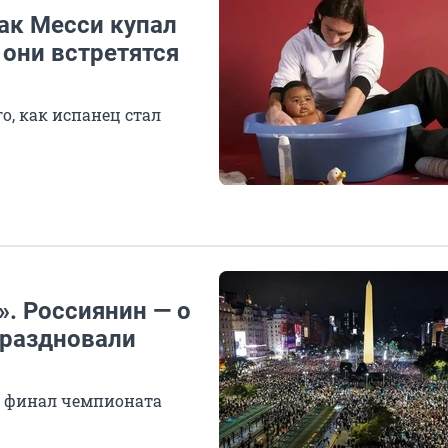
как Месси купал
 они встретятся
о, как испанец стал
. Россиянин — о
праздновали
в финал чемпионата