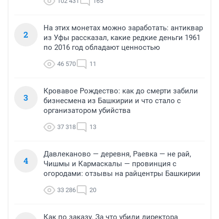
102 431
165
На этих монетах можно заработать: антиквар
2
из Уфы рассказал, какие редкие деньги 1961
по 2016 год обладают ценностью
46 570
11
Кровавое Рождество: как до смерти забили
3
бизнесмена из Башкирии и что стало с
организатором убийства
37 318
13
Давлеканово — деревня, Раевка — не рай,
4
Чишмы и Кармаскалы — провинция с
огородами: отзывы на райцентры Башкирии
33 286
20
Как по заказу. За что убили директора