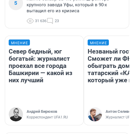
5
крупного завода Уфы, который в 90-х
вытащил его из кризиса
31 636
23
МНЕНИЕ
МНЕНИЕ
Север бедный, юг
Незваный гост
богатый: журналист
Сможет ли ФК 
проехал все города
обыграть дома
Башкирии — какой из
татарский «КА
них лучший
который уже не
Андрей Бирюков
Антон Селивер
Корреспондент UFA1.RU
Журналист UFA1