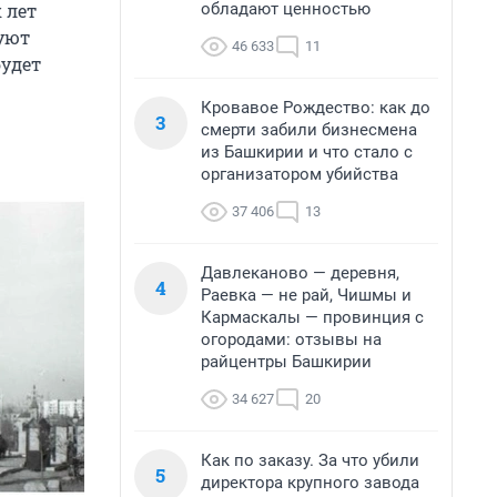
обладают ценностью
 лет
руют
46 633
11
будет
Кровавое Рождество: как до
3
смерти забили бизнесмена
из Башкирии и что стало с
организатором убийства
37 406
13
Давлеканово — деревня,
4
Раевка — не рай, Чишмы и
Кармаскалы — провинция с
огородами: отзывы на
райцентры Башкирии
34 627
20
Как по заказу. За что убили
5
директора крупного завода