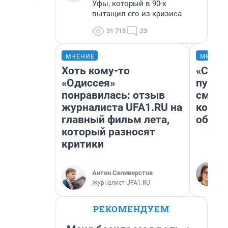
Уфы, который в 90-х
вытащил его из кризиса
31 718
23
МНЕНИЕ
МНЕНИ
Хоть кому-то
«Спут
«Одиссея»
пургу»
понравилась: отзыв
смерт
журналиста UFA1.RU на
котор
главный фильм лета,
обнар
который разносят
критики
Антон Селиверстов
Журналист UFA1.RU
РЕКОМЕНДУЕМ