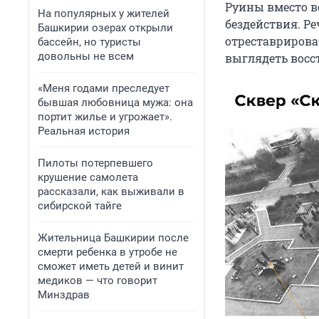
Руины вместо во
На популярных у жителей
бездействия. Ре
Башкирии озерах открыли
отреставрироват
бассейн, но туристы
довольны не всем
выглядеть восс
«Меня годами преследует
бывшая любовница мужа: она
портит жилье и угрожает».
Реальная история
Пилоты потерпевшего
крушение самолета
рассказали, как выживали в
сибирской тайге
Жительница Башкирии после
смерти ребенка в утробе не
сможет иметь детей и винит
медиков — что говорит
Минздрав