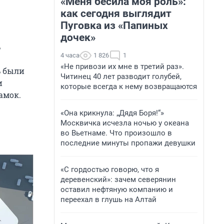
«Меня бесила моя роль»:
как сегодня выглядит
Пуговка из «Папиных
дочек»
ь
4 часа
1 826
1
«Не привози их мне в третий раз».
ь были
Читинец 40 лет разводит голубей,
и
которые всегда к нему возвращаются
амок.
«Она крикнула: „Дядя Боря!“»
Москвичка исчезла ночью у океана
во Вьетнаме. Что произошло в
последние минуты пропажи девушки
«С гордостью говорю, что я
деревенский»: зачем северянин
оставил нефтяную компанию и
переехал в глушь на Алтай