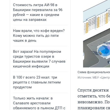
Стоимость литра АИ-98 в
Башкирии перевалила за 96
рублей — какие в среднем
цены на заправках
Нам врали, что кофе вреден?
Кому можно пить до пяти
чашек в день
Вот зараза! На популярном
среди туристов озере в
Башкирии выявили 7 случаев
кишечной инфекции
Схема функционально
В 100 г всего 23 ккал: три
Источник: 
МБУ «Центр 
рецепта с главным летним
продуктом
Спустя десятки 
отметить, что б
Только жить начали: в
невозможно. По
Салавате арестовали
планировали сн
обвиняемого в пьяном ДТП с