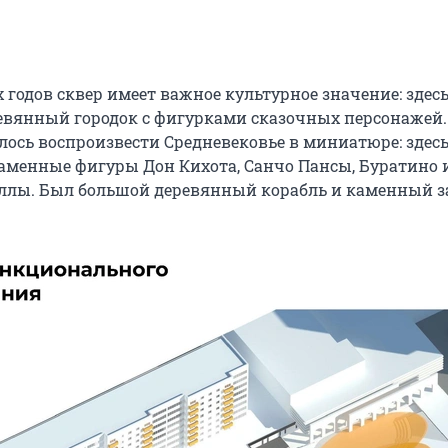
х годов сквер имеет важное культурное значение: здес
евянный городок с фигурками сказочных персонажей.
лось воспроизвести Средневековье в миниатюре: здес
аменные фигуры Дон Кихота, Санчо Пансы, Буратино 
ллы. Был большой деревянный корабль и каменный з