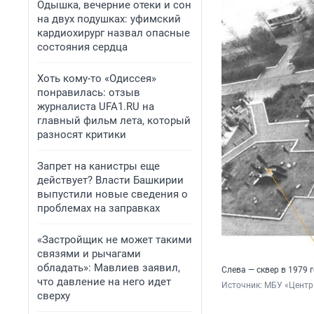
Одышка, вечерние отеки и сон
на двух подушках: уфимский
кардиохирург назвал опасные
состояния сердца
Хоть кому-то «Одиссея»
понравилась: отзыв
журналиста UFA1.RU на
главный фильм лета, который
разносят критики
Запрет на канистры еще
действует? Власти Башкирии
выпустили новые сведения о
проблемах на заправках
«Застройщик не может такими
связями и рычагами
обладать»: Мавлиев заявил,
Слева — сквер в 1979 
что давление на него идет
Источник: 
МБУ «Центр 
сверху