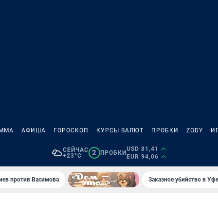
АММА
АФИША
ГОРОСКОП
КУРСЫ ВАЛЮТ
ПРОБКИ
ZODY
И
USD 81,41
СЕЙЧАС
2
ПРОБКИ
+23°C
EUR 94,06
иев против Васимова
Заказное убийство в Уфе