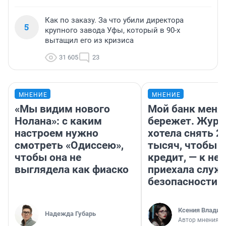
Как по заказу. За что убили директора
5
крупного завода Уфы, который в 90-х
вытащил его из кризиса
31 605
23
МНЕНИЕ
МНЕНИЕ
«Мы видим нового
Мой банк меня
Нолана»: с каким
бережет. Журн
настроем нужно
хотела снять 2
смотреть «Одиссею»,
тысяч, чтобы п
чтобы она не
кредит, — к не
выглядела как фиаско
приехала служ
безопасности
Ксения Владим
Надежда Губарь
Автор мнения