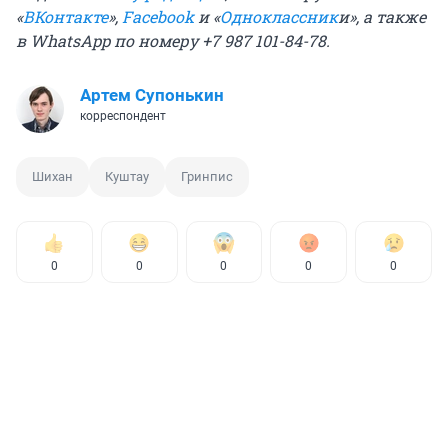
«
ВКонтакте
»,
Facebook
и «
Одноклассник
и
», а также
в WhatsApp по номеру +7 987 101-84-78.
Артем Супонькин
корреспондент
Шихан
Куштау
Гринпис
0
0
0
0
0