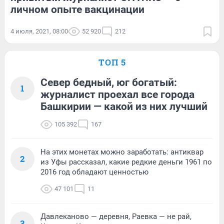
личном опыте вакцинации
4 июля, 2021, 08:00
52 920
212
ТОП 5
Север бедный, юг богатый:
1
журналист проехал все города
Башкирии — какой из них лучший
105 392
167
На этих монетах можно заработать: антиквар
2
из Уфы рассказал, какие редкие деньги 1961 по
2016 год обладают ценностью
47 101
11
Давлеканово — деревня, Раевка — не рай,
3