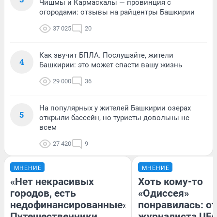
Чишмы и Кармаскалы — провинция с
огородами: отзывы на райцентры Башкирии
37 025
20
Как звучит БПЛА. Послушайте, жители
4
Башкирии: это может спасти вашу жизнь
29 000
36
На популярных у жителей Башкирии озерах
5
открыли бассейн, но туристы довольны не
всем
27 420
9
МНЕНИЕ
МНЕНИЕ
«Нет некрасивых
Хоть кому-то
городов, есть
«Одиссея»
недофинансированные».
понравилась: о
Путешественники
журналиста UFA