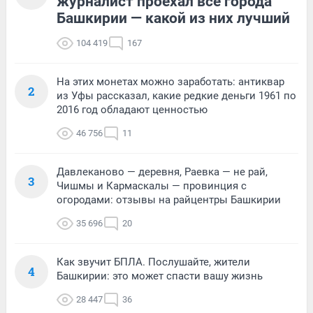
журналист проехал все города
Башкирии — какой из них лучший
104 419
167
На этих монетах можно заработать: антиквар
2
из Уфы рассказал, какие редкие деньги 1961 по
2016 год обладают ценностью
46 756
11
Давлеканово — деревня, Раевка — не рай,
3
Чишмы и Кармаскалы — провинция с
огородами: отзывы на райцентры Башкирии
35 696
20
Как звучит БПЛА. Послушайте, жители
4
Башкирии: это может спасти вашу жизнь
28 447
36