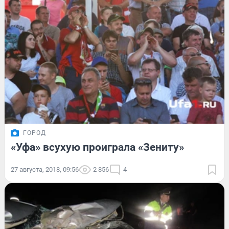
ГОРОД
«Уфа» всухую проиграла «Зениту»
27 августа, 2018, 09:56
2 856
4