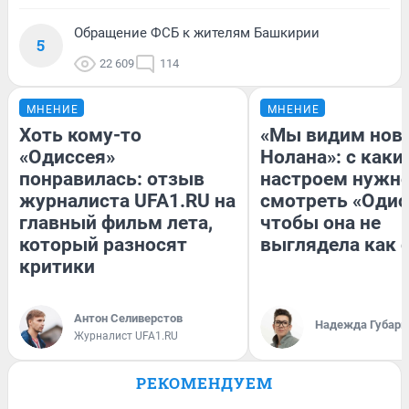
Обращение ФСБ к жителям Башкирии
5
22 609
114
МНЕНИЕ
МНЕНИЕ
Хоть кому-то
«Мы видим нов
«Одиссея»
Нолана»: с каки
понравилась: отзыв
настроем нужн
журналиста UFA1.RU на
смотреть «Одис
главный фильм лета,
чтобы она не
который разносят
выглядела как 
критики
Антон Селиверстов
Надежда Губарь
Журналист UFA1.RU
РЕКОМЕНДУЕМ