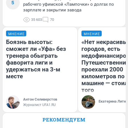
5
рабочего уфимской «Лампочки» о долгах по
зарплате и закрытии завода
35 603
70
МНЕНИЕ
МНЕНИЕ
Боязнь высоты:
«Нет некрасивы
сможет ли «Уфа» без
городов, есть
тренера обыграть
недофинансиро
фаворита лиги и
Путешественни
удержаться на 3-м
проехали 2000
месте
километров по 
машине — стоил
того
Антон Селиверстов
Екатерина Литк
Журналист UFA1.RU
РЕКОМЕНДУЕМ