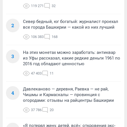
119 271
32
Север бедный, юг богатый: журналист проехал
2
все города Башкирии — какой из них лучший
106 383
168
На этих монетах можно заработать: антиквар
3
из Уфы рассказал, какие редкие деньги 1961 по
2016 год обладают ценностью
47 403
11
Давлеканово — деревня, Раевка — не рай,
4
Чишмы и Кармаскалы — провинция с
огородами: отзывы на райцентры Башкирии
37 786
20
«Я потерял жену, детей, всё»: откровения экс-