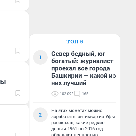
ТОП 5
Север бедный, юг
1
богатый: журналист
проехал все города
Башкирии — какой из
ты
них лучший
102 092
165
На этих монетах можно
2
заработать: антиквар из Уфы
рассказал, какие редкие
деньги 1961 по 2016 год
обладают ценностью