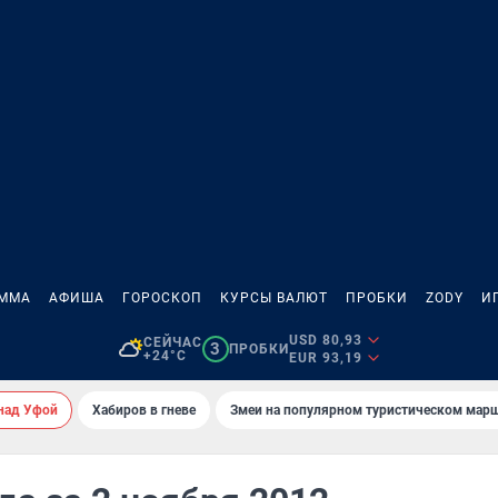
АММА
АФИША
ГОРОСКОП
КУРСЫ ВАЛЮТ
ПРОБКИ
ZODY
И
USD 80,93
СЕЙЧАС
3
ПРОБКИ
+24°C
EUR 93,19
над Уфой
Хабиров в гневе
Змеи на популярном туристическом мар