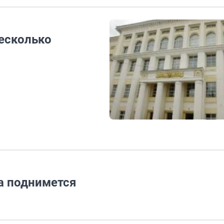
есколько
а поднимется