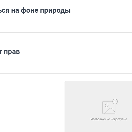
ься на фоне природы
т прав