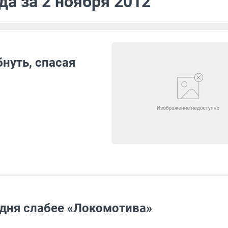
да за 2 ноября 2012
нуть, спасая
одня слабее «Локомотива»