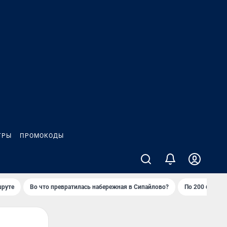
ГРЫ
ПРОМОКОДЫ
шруте
Во что превратилась набережная в Сипайлово?
По 200 баллов