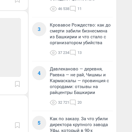
46 538
11
Кровавое Рождество: как до
3
смерти забили бизнесмена
из Башкирии и что стало с
организатором убийства
37 234
13
Давлеканово — деревня,
4
Раевка — не рай, Чишмы и
Кармаскалы — провинция с
огородами: отзывы на
райцентры Башкирии
32 721
20
Как по заказу. За что убили
5
директора крупного завода
Уфы, который в 90-х