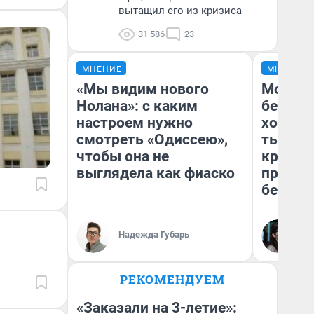
вытащил его из кризиса
31 586
23
МНЕНИЕ
МНЕНИЕ
«Мы видим нового
Мой ба
Нолана»: с каким
береже
настроем нужно
хотела 
смотреть «Одиссею»,
тысяч,
чтобы она не
кредит,
выглядела как фиаско
приеха
безопа
Кс
Надежда Губарь
Ав
РЕКОМЕНДУЕМ
«Заказали на 3-летие»: