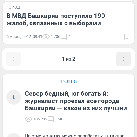
ГОРОД
В МВД Башкирии поступило 190
жалоб, связанных с выборами
6 марта, 2012, 08:41
1 786
1
1 из 2
ТОП 5
Север бедный, юг богатый:
1
журналист проехал все города
Башкирии — какой из них лучший
105 745
168
На этих монетах можно заработать: антиквар