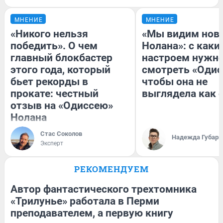
МНЕНИЕ
МНЕНИЕ
«Никого нельзя
«Мы видим нов
победить». О чем
Нолана»: с каки
главный блокбастер
настроем нужн
этого года, который
смотреть «Одис
бьет рекорды в
чтобы она не
прокате: честный
выглядела как 
отзыв на «Одиссею»
Нолана
Стас Соколов
Надежда Губарь
Эксперт
РЕКОМЕНДУЕМ
Автор фантастического трехтомника
«Трилунье» работала в Перми
преподавателем, а первую книгу