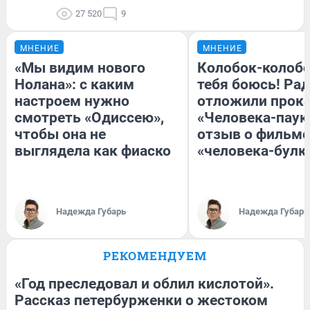
27 520
9
МНЕНИЕ
МНЕНИЕ
«Мы видим нового
Колобок-колобо
Нолана»: с каким
тебя боюсь! Рад
настроем нужно
отложили прок
смотреть «Одиссею»,
«Человека-паук
чтобы она не
отзыв о фильме
выглядела как фиаско
«человека-булк
Надежда Губарь
Надежда Губарь
РЕКОМЕНДУЕМ
«Год преследовал и облил кислотой».
Рассказ петербурженки о жестоком