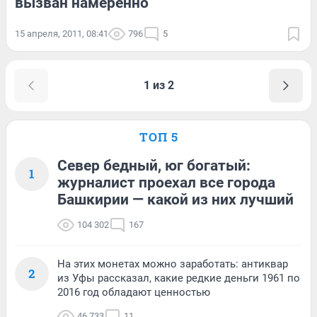
вызван намеренно
15 апреля, 2011, 08:41
796
5
1 из 2
ТОП 5
Север бедный, юг богатый:
1
журналист проехал все города
Башкирии — какой из них лучший
104 302
167
На этих монетах можно заработать: антиквар
2
из Уфы рассказал, какие редкие деньги 1961 по
2016 год обладают ценностью
46 733
11