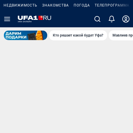
НЕДВИЖИМОСТЬ
ЗНАКОМСТВА
ПОГОДА
ТЕЛЕПРОГРАММА
Кто решает какой будет Уфа?
Мавлиев пр