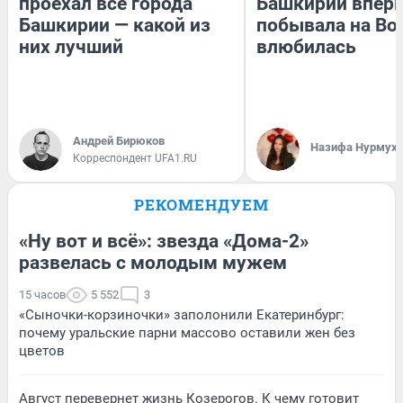
проехал все города
Башкирии впер
Башкирии — какой из
побывала на Вол
них лучший
влюбилась
Андрей Бирюков
Назифа Нурмух
Корреспондент UFA1.RU
РЕКОМЕНДУЕМ
«Ну вот и всё»: звезда «Дома-2»
развелась с молодым мужем
15 часов
5 552
3
«Сыночки-корзиночки» заполонили Екатеринбург:
почему уральские парни массово оставили жен без
цветов
Август перевернет жизнь Козерогов. К чему готовит