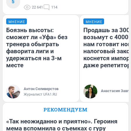
5
22 641
114
МНЕНИЕ
МНЕНИЕ
Боязнь высоты:
Продашь за 3000
сможет ли «Уфа» без
возьмут с 4000.
тренера обыграть
нам готовит но
фаворита лиги и
налоговый зако
удержаться на 3-м
коснется импор
месте
даже репетитор
Антон Селиверстов
Анастасия Завг
Журналист UFA1.RU
РЕКОМЕНДУЕМ
«Так неожиданно и приятно». Героиня
мема вспомнила о съемках с гуру