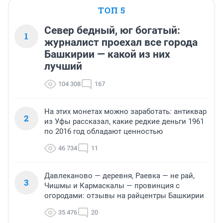
ТОП 5
Север бедный, юг богатый:
1
журналист проехал все города
Башкирии — какой из них
лучший
104 308
167
На этих монетах можно заработать: антиквар
2
из Уфы рассказал, какие редкие деньги 1961
по 2016 год обладают ценностью
46 734
11
Давлеканово — деревня, Раевка — не рай,
3
Чишмы и Кармаскалы — провинция с
огородами: отзывы на райцентры Башкирии
35 476
20