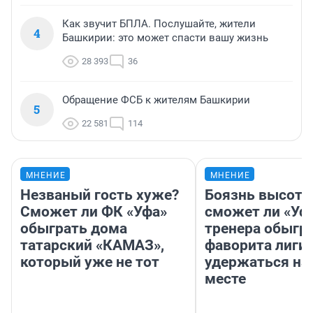
Как звучит БПЛА. Послушайте, жители
4
Башкирии: это может спасти вашу жизнь
28 393
36
Обращение ФСБ к жителям Башкирии
5
22 581
114
МНЕНИЕ
МНЕНИЕ
Незваный гость хуже?
Боязнь высоты
Сможет ли ФК «Уфа»
сможет ли «Уфа
обыграть дома
тренера обыгр
татарский «КАМАЗ»,
фаворита лиги 
который уже не тот
удержаться на
месте