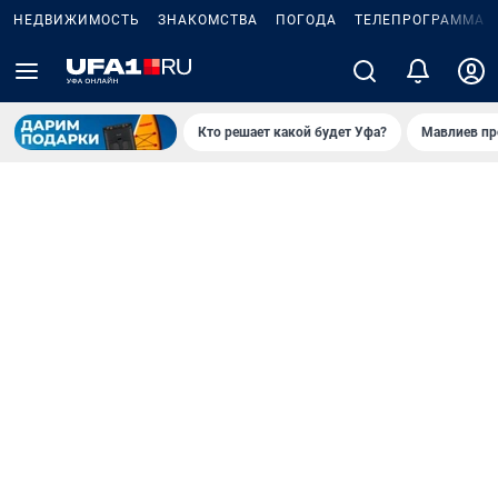
НЕДВИЖИМОСТЬ
ЗНАКОМСТВА
ПОГОДА
ТЕЛЕПРОГРАММА
Кто решает какой будет Уфа?
Мавлиев пр