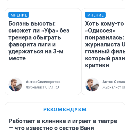
МНЕНИЕ
МНЕНИЕ
Боязнь высоты:
Хоть кому-то
сможет ли «Уфа» без
«Одиссея»
тренера обыграть
понравилась: 
фаворита лиги и
журналиста UF
удержаться на 3-м
главный фильм
месте
который разно
критики
Антон Селиверстов
Антон Селивер
Журналист UFA1.RU
Журналист UFA1
РЕКОМЕНДУЕМ
Работает в клинике и играет в театре
— что известно о сестре Вани