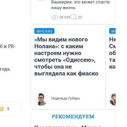
Башкирии: это может спасти
вашу жизнь
28 339
35
МНЕНИЕ
МНЕНИ
«Мы видим нового
Незва
Нолана»: с каким
Сможе
б и PR-
настроем нужно
обыгр
смотреть «Одиссею»,
татар
чтобы она не
котор
года.
выглядела как фиаско
Надежда Губарь
0
РЕКОМЕНДУЕМ