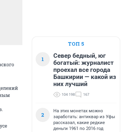
ТОП 5
Север бедный, юг
1
богатый: журналист
вского
проехал все города
Башкирии — какой из
них лучший
делений
вным
104 198
167
в.
На этих монетах можно
2
заработать: антиквар из Уфы
рассказал, какие редкие
усе
деньги 1961 по 2016 год