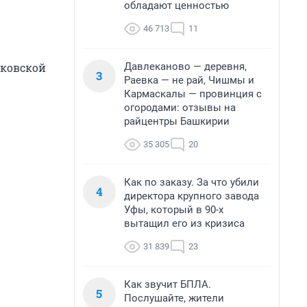
обладают ценностью
46 713
11
Давлеканово — деревня,
нковской
3
Раевка — не рай, Чишмы и
Кармаскалы — провинция с
огородами: отзывы на
райцентры Башкирии
35 305
20
Как по заказу. За что убили
4
директора крупного завода
Уфы, который в 90-х
вытащил его из кризиса
31 839
23
Как звучит БПЛА.
5
Послушайте, жители