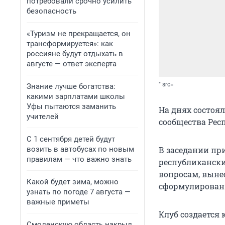
потребовали срочно усилить
безопасность
«Туризм не прекращается, он
трансформируется»: как
россияне будут отдыхать в
августе — ответ эксперта
" src=
Знание лучше богатства:
какими зарплатами школы
Уфы пытаются заманить
На днях состоя
учителей
сообщества Рес
С 1 сентября детей будут
возить в автобусах по новым
В заседании пр
правилам — что важно знать
республикански
вопросам, выне
Какой будет зима, можно
сформулирован
узнать по погоде 7 августа —
важные приметы
Клуб создается 
Смоленскую область накрыл