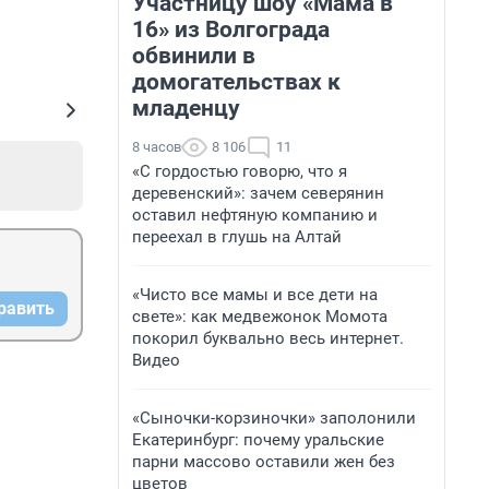
Участницу шоу «Мама в
16» из Волгограда
обвинили в
домогательствах к
младенцу
8 часов
8 106
11
«С гордостью говорю, что я
деревенский»: зачем северянин
оставил нефтяную компанию и
переехал в глушь на Алтай
«Чисто все мамы и все дети на
равить
свете»: как медвежонок Момота
покорил буквально весь интернет.
Видео
«Сыночки-корзиночки» заполонили
Екатеринбург: почему уральские
парни массово оставили жен без
цветов