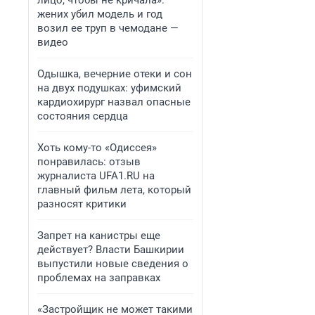
лицо, чтобы не кричала»:
жених убил модель и год
возил ее труп в чемодане —
видео
Одышка, вечерние отеки и сон
на двух подушках: уфимский
кардиохирург назвал опасные
состояния сердца
Хоть кому-то «Одиссея»
понравилась: отзыв
журналиста UFA1.RU на
главный фильм лета, который
разносят критики
Запрет на канистры еще
действует? Власти Башкирии
выпустили новые сведения о
проблемах на заправках
«Застройщик не может такими