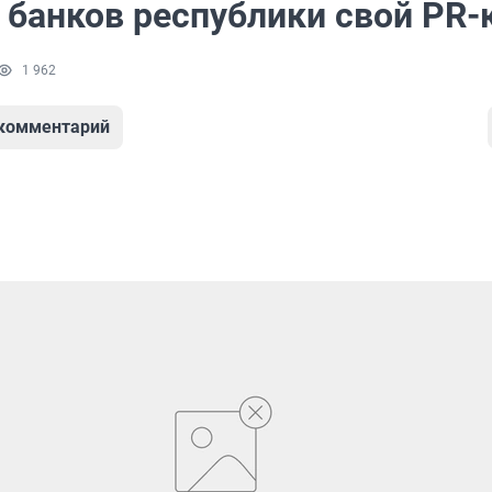
 банков республики свой PR-
1 962
 комментарий