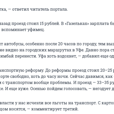
тка, — ответил читатель портала.
назад проезд стоил 15 рублей. В «Газельках» зарплата б
— вспоминает уфимец.
т автобусы, особенно после 20 часов по городу, тем вы
не видно на городских маршрутах в Уфе. Давно пора с
мбай перенести. Уфа хоть вздохнет, — добавил еще од
ранспортную реформу. До реформы проезд стоил 20–25 
орте свободно, хоть до часу ночи. Сейчас давимся, как
м с транспортом вообще проблемы. И проезд — 33–35 ру
е. И еще хуже. Осенью пойдем голосовать, — негодует 
власти у нас исчезли все льготы на транспорт. С карто
йцом носятся, — комментирует третий.