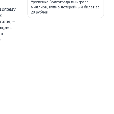
Уроженка Волгограда выиграла
миллион, купив лотерейный билет за
 Почему
20 рублей
м
ганы, —
ырья.
но
а