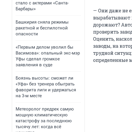
стало с актерами «Санта-
Барбары»
— Они даже не е
вырабатывают в
Башкирия сняла режимы
дорожают? Авто
ракетной и беспилотной
проверить заво
опасности
Оценить, наскол
заводы, на кото
«Первым делом уволил бы
трудной ситуац
Васимова»: опальный экс-мэр
Уфы сделал громкое
определенные м
заявления в суде
Боязнь высоты: сможет ли
«Уфа» без тренера обыграть
фаворита лиги и удержаться
на 3-м месте
Метеоролог предрек самую
мощную климатическую
катастрофу за последнюю
тысячу лет: когда всё