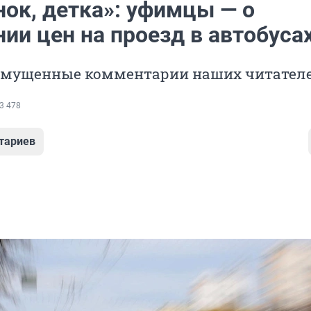
нок, детка»: уфимцы — о
ии цен на проезд в автобуса
змущенные комментарии наших читател
3 478
тариев