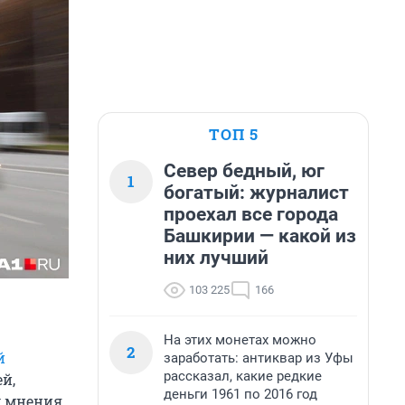
ТОП 5
Север бедный, юг
1
богатый: журналист
проехал все города
Башкирии — какой из
них лучший
103 225
166
На этих монетах можно
2
й
заработать: антиквар из Уфы
рассказал, какие редкие
ей,
деньги 1961 по 2016 год
м мнения