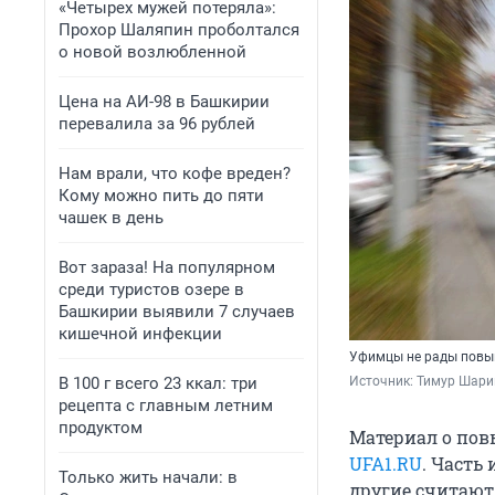
«Четырех мужей потеряла»:
Прохор Шаляпин проболтался
о новой возлюбленной
Цена на АИ-98 в Башкирии
перевалила за 96 рублей
Нам врали, что кофе вреден?
Кому можно пить до пяти
чашек в день
Вот зараза! На популярном
среди туристов озере в
Башкирии выявили 7 случаев
кишечной инфекции
Уфимцы не рады повы
В 100 г всего 23 ккал: три
Источник: 
Тимур Шари
рецепта с главным летним
продуктом
Материал о пов
UFA1.RU
. Часть
Только жить начали: в
другие считают