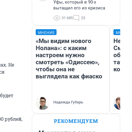
Уфы, который в 90-х
вытащил его из кризиса
31 685
23
МНЕНИЕ
МНЕНИ
«Мы видим нового
Незва
Нолана»: с каким
Сможе
настроем нужно
обыгр
смотреть «Одиссею»,
татар
ах. Не
чтобы она не
котор
ся
выглядела как фиаско
 будет
Надежда Губарь
00 рублей,
РЕКОМЕНДУЕМ