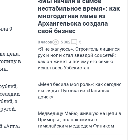
«Мы начали в самое
нестабильное время»: как
многодетная мама из
Архангельска создала
ыла 9
свой бизнес
8 часов
5 002
5
«Я не жалуюсь». Строитель лишился
ше цена.
рук и ног и стал звездой соцсетей:
толицу в
как он живет и почему его семью
искал весь Узбекистан
ин.
«Меня бесила моя роль»: как сегодня
рублей,
выглядит Пуговка из «Папиных
 селедки
дочек»
блей, а
другой.
Медведицу Майю, жившую на цепи в
Приморье, познакомили с
й «Алга»
гималайским медведем Фиником