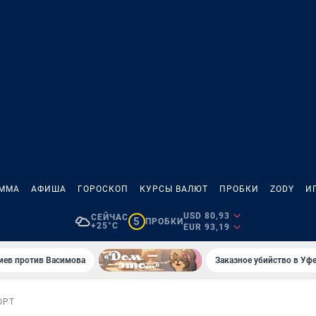
АММА
АФИША
ГОРОСКОП
КУРСЫ ВАЛЮТ
ПРОБКИ
ZODY
И
USD 80,93
СЕЙЧАС
5
ПРОБКИ
+25°C
EUR 93,19
иев против Васимова
Заказное убийство в Уфе
ОРТ