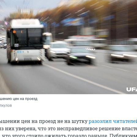
шению цен на проезд
пкулов
ышении цен на проезд не на шутку
разозлил читателе
 из них уверена, что это несправедливое решение власт
, что этого стоило ожидать гораздо раньше. Публикуе