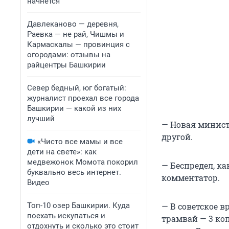
начнется
Давлеканово — деревня,
Раевка — не рай, Чишмы и
Кармаскалы — провинция с
огородами: отзывы на
райцентры Башкирии
Север бедный, юг богатый:
журналист проехал все города
Башкирии — какой из них
лучший
— Новая министр
другой.
«Чисто все мамы и все
дети на свете»: как
медвежонок Момота покорил
— Беспредел, ка
буквально весь интернет.
комментатор.
Видео
Топ-10 озер Башкирии. Куда
— В советское в
поехать искупаться и
трамвай — 3 ко
отдохнуть и сколько это стоит