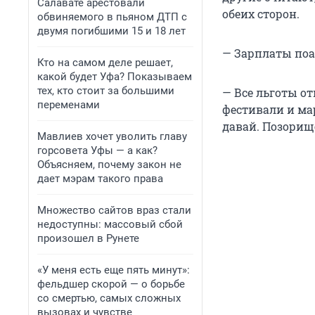
Салавате арестовали
обеих сторон.
обвиняемого в пьяном ДТП с
двумя погибшими 15 и 18 лет
— Зарплаты поа
Кто на самом деле решает,
какой будет Уфа? Показываем
тех, кто стоит за большими
— Все льготы о
переменами
фестивали и ма
давай. Позорище
Мавлиев хочет уволить главу
горсовета Уфы — а как?
Объясняем, почему закон не
дает мэрам такого права
Множество сайтов враз стали
недоступны: массовый сбой
произошел в Рунете
«У меня есть еще пять минут»:
фельдшер скорой — о борьбе
со смертью, самых сложных
вызовах и чувстве