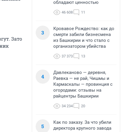
обладают ценностью
46 608
11
Кровавое Рождество: как до
3
смерти забили бизнесмена
гут. Зато
из Башкирии и что стало с
дник
организатором убийства
37 373
13
Давлеканово — деревня,
4
Раевка — не рай, Чишмы и
Кармаскалы — провинция с
огородами: отзывы на
райцентры Башкирии
34 234
20
Как по заказу. За что убили
5
директора крупного завода