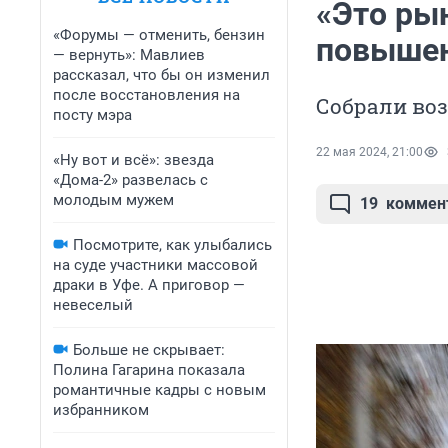
«Это ры
«Форумы — отменить, бензин
повышен
— вернуть»: Мавлиев
рассказал, что бы он изменил
после восстановления на
Собрали во
посту мэра
22 мая 2024, 21:00
«Ну вот и всё»: звезда
«Дома-2» развелась с
молодым мужем
19
коммен
Посмотрите, как улыбались
на суде участники массовой
драки в Уфе. А приговор —
невеселый
Больше не скрывает:
Полина Гагарина показала
романтичные кадры с новым
избранником