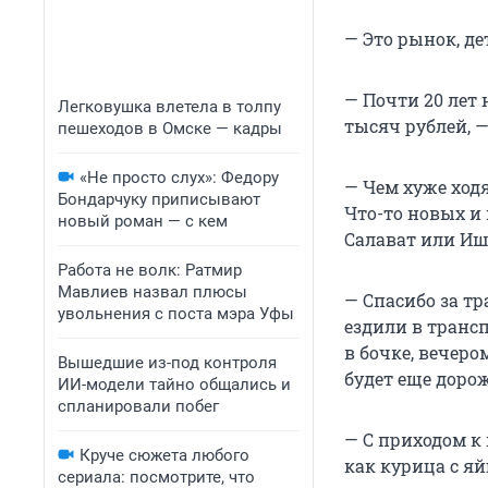
— Это рынок, де
— Почти 20 лет 
Легковушка влетела в толпу
тысяч рублей, 
пешеходов в Омске — кадры
«Не просто слух»: Федору
— Чем хуже ходя
Бондарчуку приписывают
Что-то новых и 
новый роман — с кем
Салават или Иши
Работа не волк: Ратмир
Мавлиев назвал плюсы
— Спасибо за т
увольнения с поста мэра Уфы
ездили в трансп
в бочке, вечеро
Вышедшие из-под контроля
будет еще дорож
ИИ-модели тайно общались и
спланировали побег
— С приходом к 
Круче сюжета любого
как курица с я
сериала: посмотрите, что