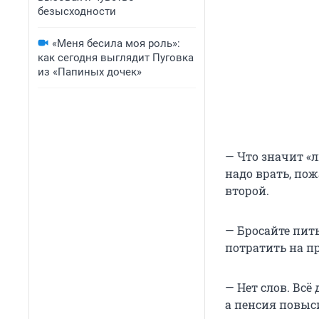
безысходности
«Меня бесила моя роль»:
как сегодня выглядит Пуговка
из «Папиных дочек»
— Что значит «л
надо врать, пож
второй.
— Бросайте пить
потратить на пр
— Нет слов. Всё
а пенсия повыси