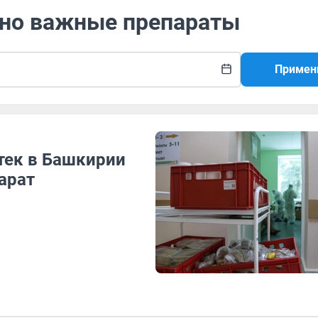
нно важные препараты
Примен
птек в Башкирии
арат