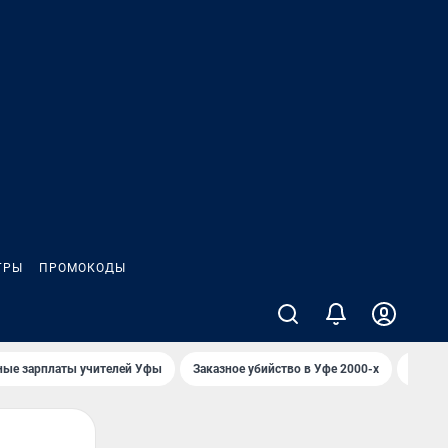
ГРЫ
ПРОМОКОДЫ
ные зарплаты учителей Уфы
Заказное убийство в Уфе 2000-х
Каким