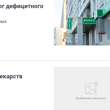
ог дефицитного
ных
екарств