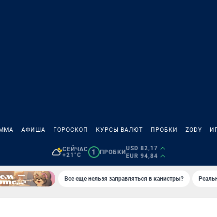
АММА
АФИША
ГОРОСКОП
КУРСЫ ВАЛЮТ
ПРОБКИ
ZODY
И
USD 82,17
СЕЙЧАС
1
ПРОБКИ
+21°C
EUR 94,84
Все еще нельзя заправляться в канистры?
Реаль
Ы