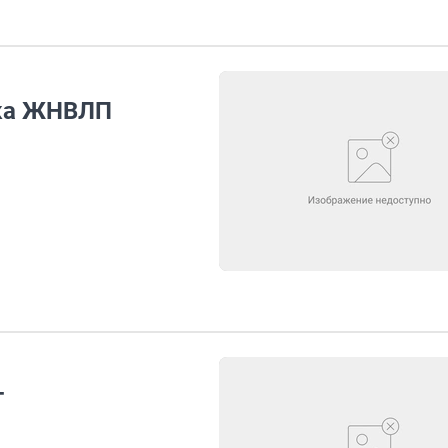
ска ЖНВЛП
т