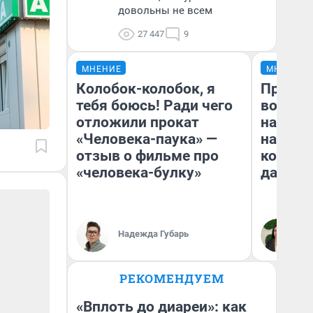
довольны не всем
27 447
9
МНЕНИЕ
МНЕНИЕ
Колобок-колобок, я
Продаш
тебя боюсь! Ради чего
возьмут
отложили прокат
нам го
«Человека-паука» —
налого
отзыв о фильме про
коснет
«человека-булку»
даже р
Надежда Губарь
Ан
РЕКОМЕНДУЕМ
«Вплоть до диареи»: как