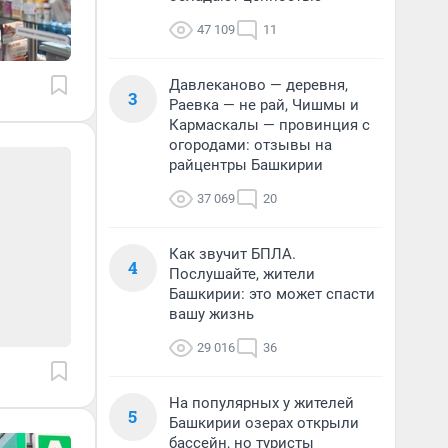
47 109
11
Давлеканово — деревня,
3
Раевка — не рай, Чишмы и
Кармаскалы — провинция с
огородами: отзывы на
райцентры Башкирии
37 069
20
Как звучит БПЛА.
4
Послушайте, жители
Башкирии: это может спасти
вашу жизнь
29 016
36
На популярных у жителей
5
Башкирии озерах открыли
бассейн, но туристы