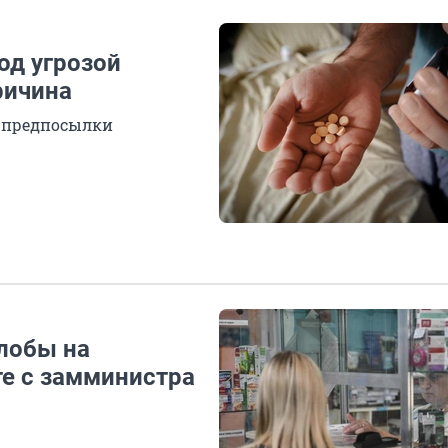
од угрозой
ричина
 предпосылки
лобы на
те с замминистра