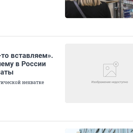
-то вставляем».
чему в России
раты
тической нехватке