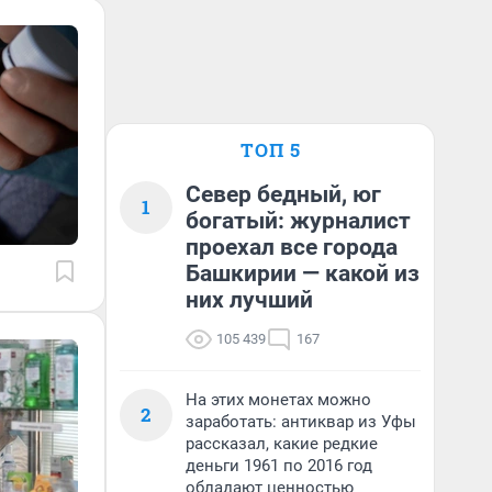
ТОП 5
Север бедный, юг
1
богатый: журналист
проехал все города
Башкирии — какой из
них лучший
105 439
167
На этих монетах можно
2
заработать: антиквар из Уфы
рассказал, какие редкие
деньги 1961 по 2016 год
обладают ценностью