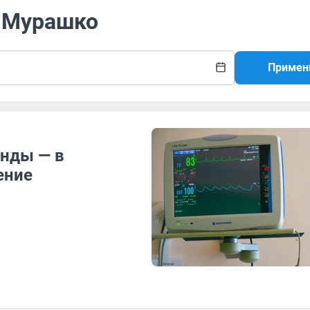
л Мурашко
Примен
унды — в
ение