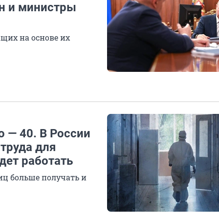
ин и министры
щих на основе их
о — 40. В России
труда для
удет работать
иц больше получать и