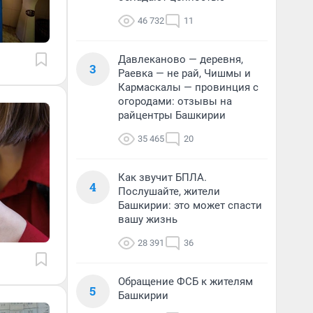
46 732
11
Давлеканово — деревня,
3
Раевка — не рай, Чишмы и
Кармаскалы — провинция с
огородами: отзывы на
райцентры Башкирии
35 465
20
Как звучит БПЛА.
4
Послушайте, жители
Башкирии: это может спасти
вашу жизнь
28 391
36
Обращение ФСБ к жителям
5
Башкирии