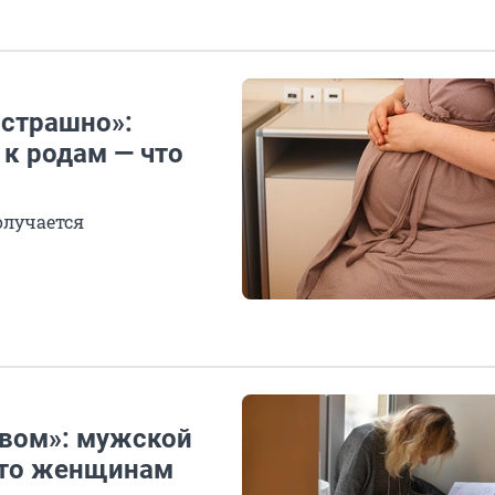
 страшно»:
к родам — что
олучается
твом»: мужской
 что женщинам