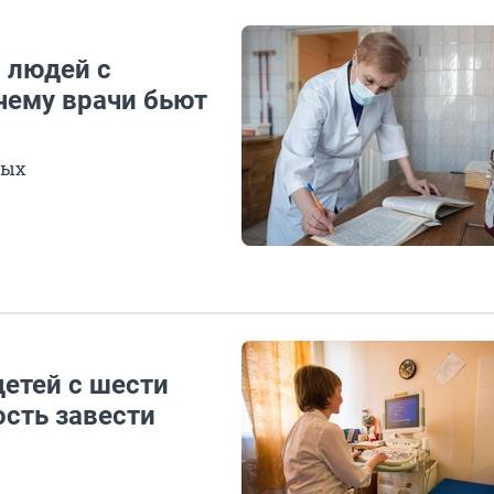
 людей с
очему врачи бьют
ных
детей с шести
ость завести