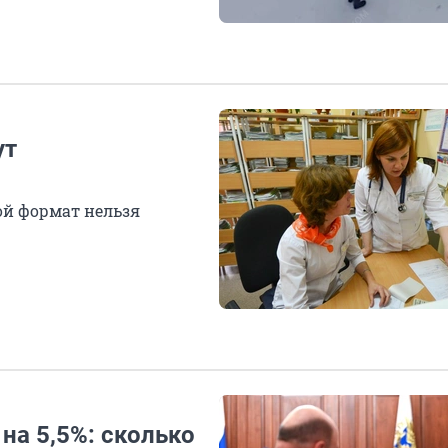
ут
ой формат нельзя
на 5,5%: сколько