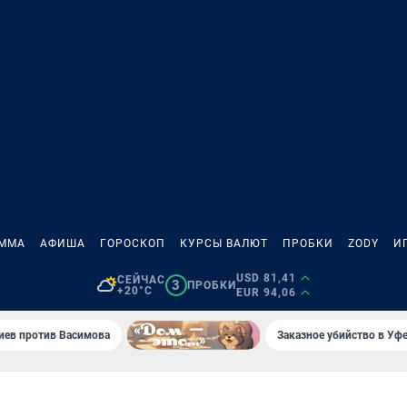
АММА
АФИША
ГОРОСКОП
КУРСЫ ВАЛЮТ
ПРОБКИ
ZODY
И
USD 81,41
СЕЙЧАС
3
ПРОБКИ
+20°C
EUR 94,06
иев против Васимова
Заказное убийство в Уфе