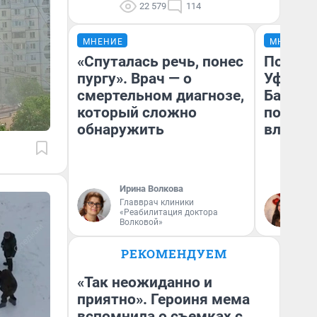
22 579
114
МНЕНИЕ
МНЕНИЕ
«Спуталась речь, понес
Почему
пургу». Врач — о
Уфы: ж
смертельном диагнозе,
Башкир
который сложно
побыва
обнаружить
влюбил
Ирина Волкова
Главврач клиники
На
«Реабилитация доктора
Волковой»
РЕКОМЕНДУЕМ
«Так неожиданно и
приятно». Героиня мема
вспомнила о съемках с