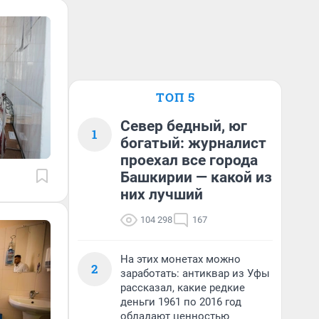
ТОП 5
Север бедный, юг
1
богатый: журналист
проехал все города
Башкирии — какой из
них лучший
104 298
167
На этих монетах можно
2
заработать: антиквар из Уфы
рассказал, какие редкие
деньги 1961 по 2016 год
обладают ценностью