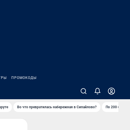
ГРЫ
ПРОМОКОДЫ
шруте
Во что превратилась набережная в Сипайлово?
По 200 баллов