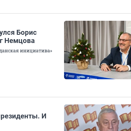
улся Борис
уг Немцова
жданская инициатива»
резиденты. И