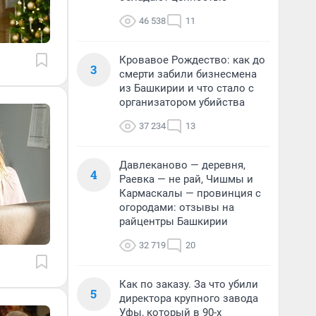
46 538
11
Кровавое Рождество: как до
3
смерти забили бизнесмена
из Башкирии и что стало с
организатором убийства
37 234
13
Давлеканово — деревня,
4
Раевка — не рай, Чишмы и
Кармаскалы — провинция с
огородами: отзывы на
райцентры Башкирии
32 719
20
Как по заказу. За что убили
5
директора крупного завода
Уфы, который в 90-х