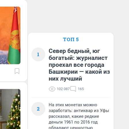
ТОП 5
Север бедный, юг
1
богатый: журналист
проехал все города
Башкирии — какой из
них лучший
102 087
165
На этих монетах можно
2
заработать: антиквар из Уфы
рассказал, какие редкие
деньги 1961 по 2016 год
обладают ценностью