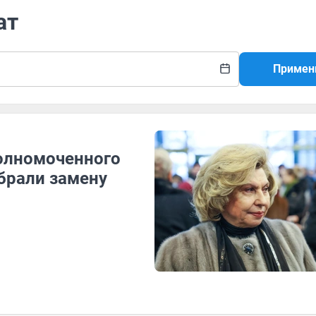
ат
Примен
олномоченного
брали замену