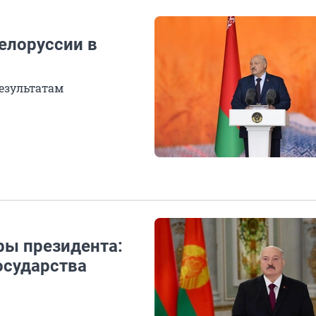
елоруссии в
результатам
ры президента:
осударства