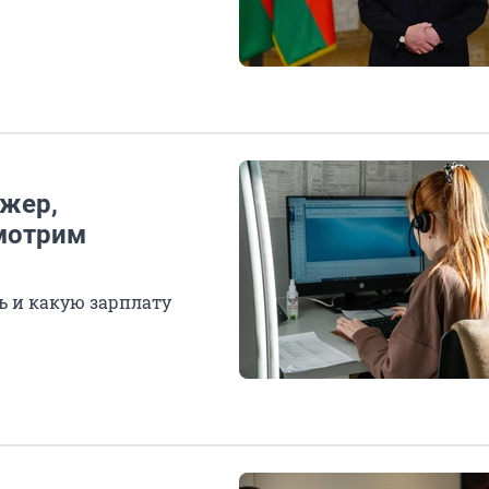
джер,
смотрим
ь и какую зарплату