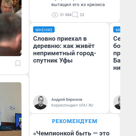
вытащил его из кризиса
31 584
23
МНЕНИЕ
МНЕНИЕ
Словно приехал в
Север 
деревню: как живёт
богаты
неприметный город-
проеха
спутник Уфы
Башкир
них лу
Андрей Бирюков
Ан
Корреспондент UFA1.RU
Ко
РЕКОМЕНДУЕМ
«Чемпионкой быть — это