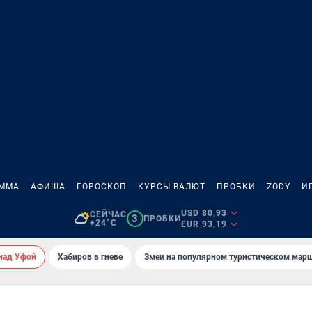
АММА
АФИША
ГОРОСКОП
КУРСЫ ВАЛЮТ
ПРОБКИ
ZODY
И
USD 80,93
СЕЙЧАС
3
ПРОБКИ
+24°C
EUR 93,19
над Уфой
Хабиров в гневе
Змеи на популярном туристическом мар