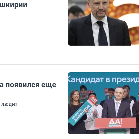
ашкирии
та появился еще
е люди»