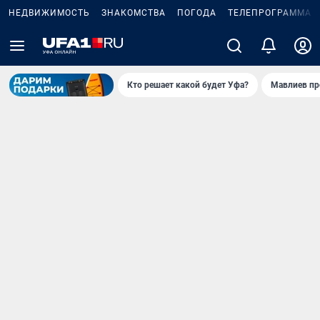
НЕДВИЖИМОСТЬ
ЗНАКОМСТВА
ПОГОДА
ТЕЛЕПРОГРАММА
Кто решает какой будет Уфа?
Мавлиев пр