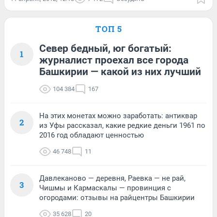
ТОП 5
Север бедный, юг богатый:
1
журналист проехал все города
Башкирии — какой из них лучший
104 384
167
На этих монетах можно заработать: антиквар
2
из Уфы рассказал, какие редкие деньги 1961 по
2016 год обладают ценностью
46 748
11
Давлеканово — деревня, Раевка — не рай,
3
Чишмы и Кармаскалы — провинция с
огородами: отзывы на райцентры Башкирии
35 628
20