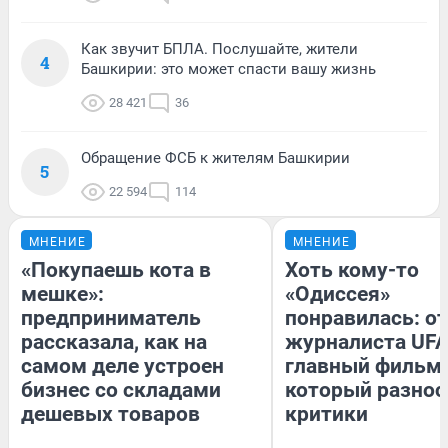
Как звучит БПЛА. Послушайте, жители
4
Башкирии: это может спасти вашу жизнь
28 421
36
Обращение ФСБ к жителям Башкирии
5
22 594
114
МНЕНИЕ
МНЕНИЕ
«Покупаешь кота в
Хоть кому-то
мешке»:
«Одиссея»
предприниматель
понравилась: о
рассказала, как на
журналиста UFA
самом деле устроен
главный фильм 
бизнес со складами
который разнос
дешевых товаров
критики