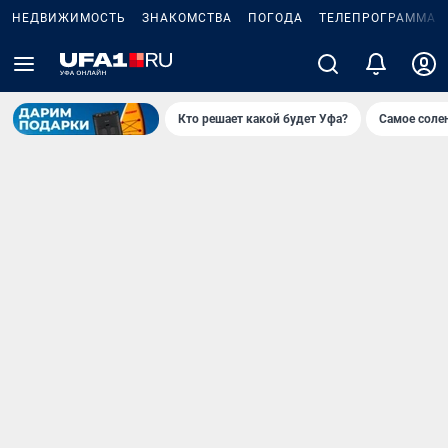
НЕДВИЖИМОСТЬ
ЗНАКОМСТВА
ПОГОДА
ТЕЛЕПРОГРАММА
Кто решает какой будет Уфа?
Самое соле