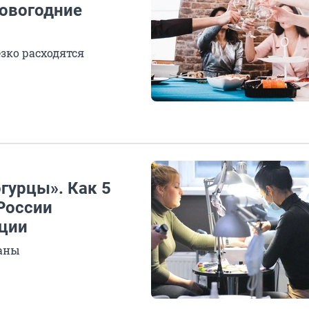
новогодние
зко расходятся
огурцы». Как 5
России
ации
раны