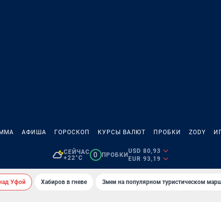
АММА
АФИША
ГОРОСКОП
КУРСЫ ВАЛЮТ
ПРОБКИ
ZODY
И
USD 80,93
СЕЙЧАС
0
ПРОБКИ
+22°C
EUR 93,19
над Уфой
Хабиров в гневе
Змеи на популярном туристическом мар