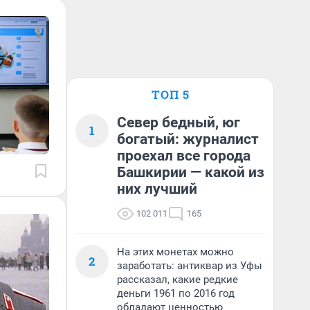
ТОП 5
Север бедный, юг
1
богатый: журналист
проехал все города
Башкирии — какой из
них лучший
102 011
165
На этих монетах можно
2
заработать: антиквар из Уфы
рассказал, какие редкие
деньги 1961 по 2016 год
обладают ценностью