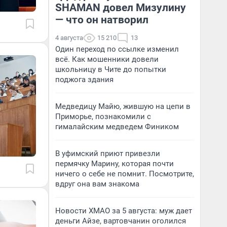
SHAMAN довел Мизулину
— что он натворил
4 августа
15 210
13
Один переход по ссылке изменил
всё. Как мошенники довели
школьницу в Чите до попытки
поджога здания
Медведицу Майю, жившую на цепи в
Приморье, познакомили с
гималайским медведем Фиником
В уфимский приют привезли
пермячку Марину, которая почти
ничего о себе не помнит. Посмотрите,
вдруг она вам знакома
Новости ХМАО за 5 августа: муж дает
деньги Айзе, вартовчанин оголился