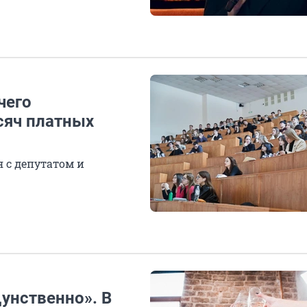
чего
сяч платных
 с депутатом и
щунственно». В