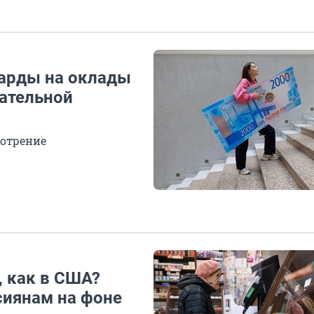
иарды на оклады
зательной
мотрение
, как в США?
сиянам на фоне