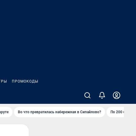
ГРЫ
ПРОМОКОДЫ
шруте
Во что превратилась набережная в Сипайлово?
По 200 баллов