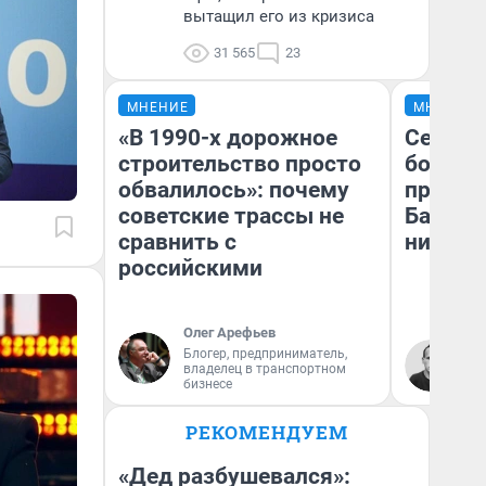
вытащил его из кризиса
31 565
23
МНЕНИЕ
МНЕНИЕ
«В 1990-х дорожное
Север 
строительство просто
богаты
обвалилось»: почему
проеха
советские трассы не
Башкир
сравнить с
них лу
российскими
Олег Арефьев
Блогер, предприниматель,
Ан
владелец в транспортном
Ко
бизнесе
РЕКОМЕНДУЕМ
«Дед разбушевался»: