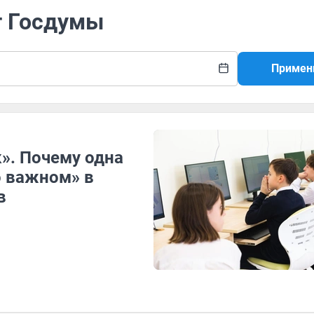
т Госдумы
Примен
». Почему одна
о важном» в
в