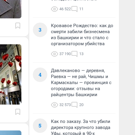
46 522
11
Кровавое Рождество: как до
3
смерти забили бизнесмена
из Башкирии и что стало с
организатором убийства
37 190
13
Давлеканово — деревня,
4
Раевка — не рай, Чишмы и
Кармаскалы — провинция с
огородами: отзывы на
райцентры Башкирии
32 573
20
Как по заказу. За что убили
5
директора крупного завода
Уфы, который в 90-х