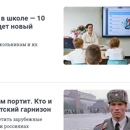
 в школе — 10
дет новый
школьникам и их
м портит. Кто и
етский гарнизон
етить зарубежные
и россиянах