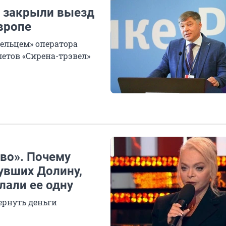
и закрыли выезд
Европе
ельцем» оператора
етов «Сирена-трэвел»
ово». Почему
увших Долину,
лали ее одну
ернуть деньги