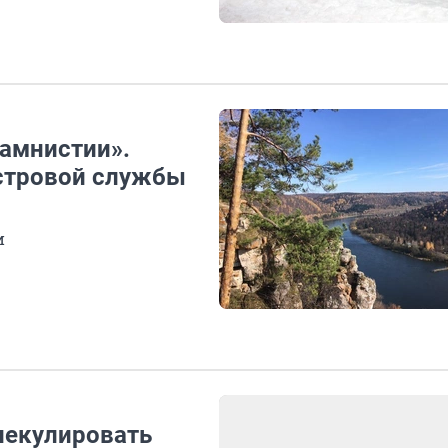
 амнистии».
астровой службы
и
пекулировать