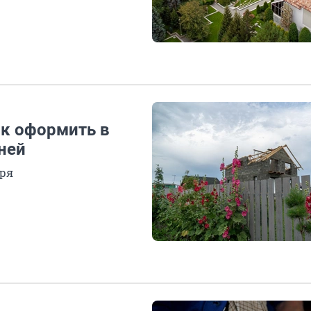
ак оформить в
ней
бря