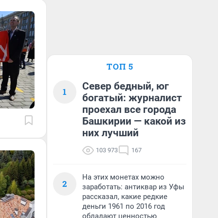
ТОП 5
Север бедный, юг
1
богатый: журналист
проехал все города
Башкирии — какой из
них лучший
103 973
167
На этих монетах можно
2
заработать: антиквар из Уфы
рассказал, какие редкие
деньги 1961 по 2016 год
обладают ценностью