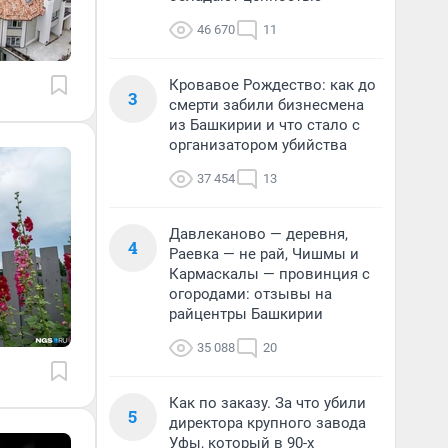
46 670
11
Кровавое Рождество: как до
3
смерти забили бизнесмена
из Башкирии и что стало с
организатором убийства
37 454
13
Давлеканово — деревня,
4
Раевка — не рай, Чишмы и
Кармаскалы — провинция с
огородами: отзывы на
райцентры Башкирии
35 088
20
Как по заказу. За что убили
5
директора крупного завода
Уфы, который в 90-х