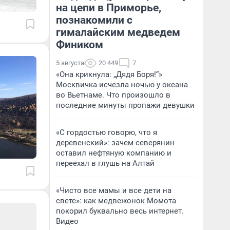
на цепи в Приморье,
познакомили с
гималайским медведем
Фиником
5 августа
20 449
7
«Она крикнула: „Дядя Боря!“»
Москвичка исчезла ночью у океана
во Вьетнаме. Что произошло в
последние минуты пропажи девушки
«С гордостью говорю, что я
деревенский»: зачем северянин
оставил нефтяную компанию и
переехал в глушь на Алтай
«Чисто все мамы и все дети на
свете»: как медвежонок Момота
покорил буквально весь интернет.
Видео