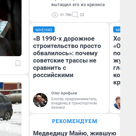
вытащил его из кризиса
31 786
23
МНЕНИЕ
МНЕНИЕ
«В 1990-х дорожное
Хоть к
строительство просто
«Одисс
обвалилось»: почему
понрав
советские трассы не
журнал
сравнить с
главны
российскими
которы
критик
Олег Арефьев
Блогер, предприниматель,
Ан
владелец в транспортном
Жу
бизнесе
РЕКОМЕНДУЕМ
Медведицу Майю, жившую