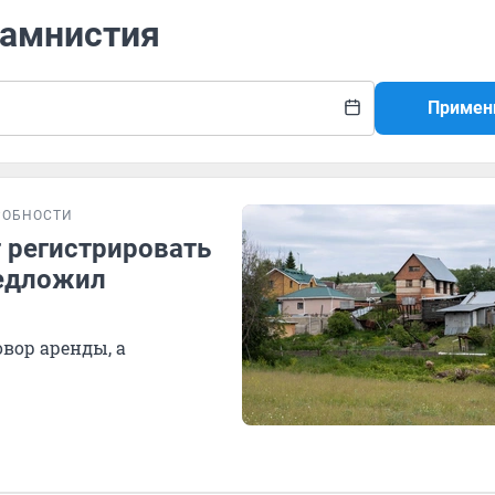
 амнистия
Примен
РОБНОСТИ
 регистрировать
редложил
овор аренды, а