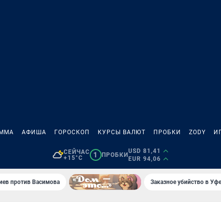
АММА
АФИША
ГОРОСКОП
КУРСЫ ВАЛЮТ
ПРОБКИ
ZODY
И
USD 81,41
СЕЙЧАС
1
ПРОБКИ
+15°C
EUR 94,06
иев против Васимова
Заказное убийство в Уфе