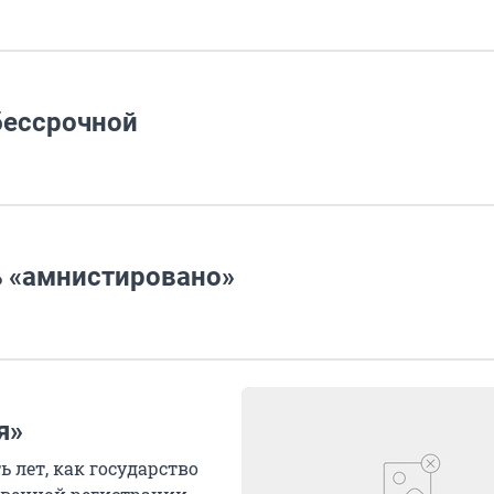
бессрочной
ь «амнистировано»
я»
ь лет, как государство