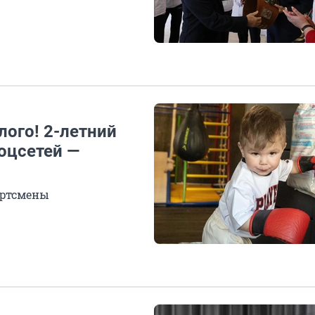
слого! 2-летний
оцсетей —
ортсмены