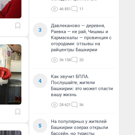
46 851
11
Давлеканово — деревня,
3
Раевка — не рай, Чишмы и
Кармаскалы — провинция с
огородами: отзывы на
райцентры Башкирии
36 158
20
Как звучит БПЛА.
4
Послушайте, жители
Башкирии: это может спасти
вашу жизнь
28 621
36
На популярных у жителей
5
Башкирии озерах открыли
бассейн, но туристы