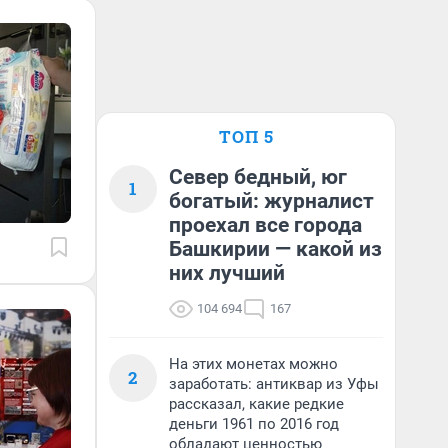
ТОП 5
Север бедный, юг
1
богатый: журналист
проехал все города
Башкирии — какой из
них лучший
104 694
167
На этих монетах можно
2
заработать: антиквар из Уфы
рассказал, какие редкие
деньги 1961 по 2016 год
обладают ценностью