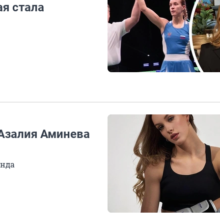
ая стала
Азалия Аминева
унда