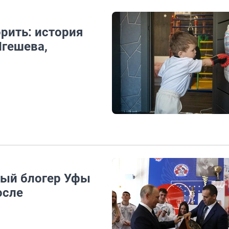
орить: история
Игешева,
ный блогер Уфы
осле