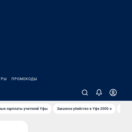
ГРЫ
ПРОМОКОДЫ
ные зарплаты учителей Уфы
Заказное убийство в Уфе 2000-х
Каким