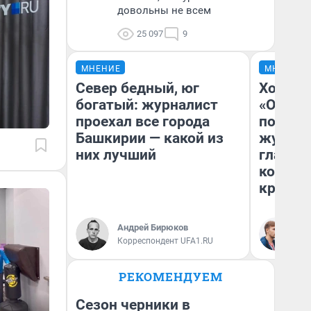
довольны не всем
25 097
9
МНЕНИЕ
МНЕНИЕ
Север бедный, юг
Хоть к
богатый: журналист
«Одисс
проехал все города
понрав
Башкирии — какой из
журнал
них лучший
главны
которы
критик
Андрей Бирюков
Ан
Корреспондент UFA1.RU
Жу
РЕКОМЕНДУЕМ
Сезон черники в