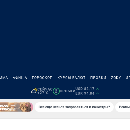
АММА
АФИША
ГОРОСКОП
КУРСЫ ВАЛЮТ
ПРОБКИ
ZODY
И
USD 82,17
СЕЙЧАС
2
ПРОБКИ
+27°C
EUR 94,84
Все еще нельзя заправляться в канистры?
Реаль