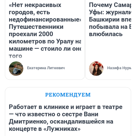
«Нет некрасивых
Почему Самара
городов, есть
Уфы: журналис
недофинансированные».
Башкирии впе
Путешественники
побывала на Во
проехали 2000
влюбилась
километров по Уралу на
машине — стоило ли оно
того
Екатерина Литкевич
Назифа Нурму
РЕКОМЕНДУЕМ
Работает в клинике и играет в театре
— что известно о сестре Вани
Дмитриенко, оскандалившейся на
концерте в «Лужниках»