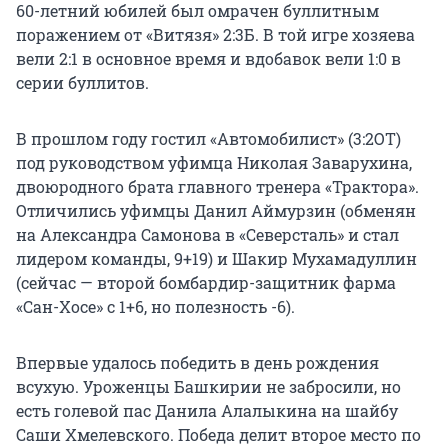
60-летний юбилей был омрачен буллитным
поражением от «Витязя» 2:3Б. В той игре хозяева
вели 2:1 в основное время и вдобавок вели 1:0 в
серии буллитов.
В прошлом году гостил «Автомобилист» (3:2ОТ)
под руководством уфимца Николая Заварухина,
двоюродного брата главного тренера «Трактора».
Отличились уфимцы Данил Аймурзин (обменян
на Александра Самонова в «Северсталь» и стал
лидером команды, 9+19) и Шакир Мухамадуллин
(сейчас — второй бомбардир-защитник фарма
«Сан-Хосе» с 1+6, но полезность -6).
Впервые удалось победить в день рождения
всухую. Уроженцы Башкирии не забросили, но
есть голевой пас Данила Алалыкина на шайбу
Саши Хмелевского. Победа делит второе место по