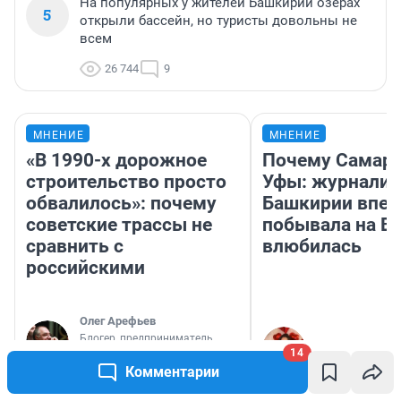
На популярных у жителей Башкирии озерах
5
открыли бассейн, но туристы довольны не
всем
26 744
9
МНЕНИЕ
МНЕНИЕ
«В 1990-х дорожное
Почему Самара
строительство просто
Уфы: журналис
обвалилось»: почему
Башкирии впе
советские трассы не
побывала на Во
сравнить с
влюбилась
российскими
Олег Арефьев
Блогер, предприниматель,
Назифа Нурму
владелец в транспортном
14
бизнесе
Комментарии