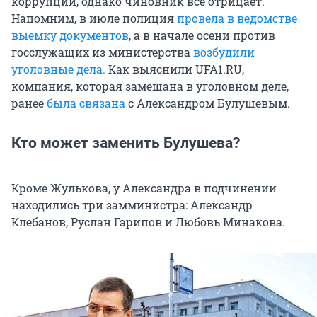
коррупции, однако чиновник всё отрицает.
Напомним, в июле полиция
провела в ведомстве
выемку документов
, а в начале осени против
госслужащих из министерства
возбудили
уголовные дела.
Как выяснили UFA1.RU,
компания, которая замешана в уголовном деле,
ранее
была связана
с Александром Булушевым.
Кто может заменить Булушева?
Кроме Жулькова, у Александра в подчинении
находились три замминистра: Александр
Клебанов, Руслан Гарипов и Любовь Минакова.