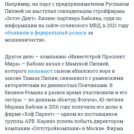
Например, на пару с предпринимателем Русланом
Пипией он выступал совладельцем стройфирмы
«Эстэт-Дент». Бизнес-партнера Бабояна, судя по
информации на сайте сочинского МВД, в 2021 году
объявили в федеральный розыск
за
мошенничество.
Другое дело — компанию «Инвестстрой Проспект
Мира» — Бабоян начал с Мамукой Пипией,
которого
называют
сыном абхазского вора в
законе Тамаза Пипии, связанного с раменскими
авторитетами из девяностых Пончиками. В
бизнесе Романа в разное время участвовали и его
сестры — по данным «Контур.Фокуса», 42-летняя
Марина Бабоян в 2016 году получила его долю в
фирме «Хоф Паркет» — одном из поставщиков
группы АРВ. Каринэ успела побыть директором
компании «Оптстройкомпани» в Москве. Фирма