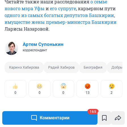
Читайте также наши расследования
о семье
нового мэра Уфы
и
его супруге
, карьерном пути
одного из самых богатых депутатов Башкирии
,
имуществе жены премьер-министра Башкирии
Ларисы Назаровой.
Артем Супонькин
корреспондент
Каринэ Хабирова
Радий Хабиров
Биография
Добрые 
0
0
0
13
2
165
Комментарии