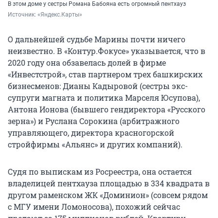
В этом доме у сестры Романа Бабояна есть огромный пентхауз
Источник: 
«Яндекс.Карты»
О дальнейшей судьбе Марины почти ничего
неизвестно. В «Контур.Фокусе» указывается, что в
2020 году она обзавелась долей в фирме
«Инвестстрой», став партнером трех башкирских
бизнесменов: Дианы Кадыровой (сестры экс-
супруги магната и политика Марселя Юсупова),
Антона Ионова (бывшего гендиректора «Русского
зерна») и Руслана Сорокина (арбитражного
управляющего, директора красногорской
стройфирмы «Альянс» и других компаний).
Судя по выпискам из Росреестра, она остается
владелицей пентхауза площадью в 334 квадрата в
другом раменском ЖК «Доминион» (совсем рядом
с МГУ имени Ломоносова), похожий сейчас