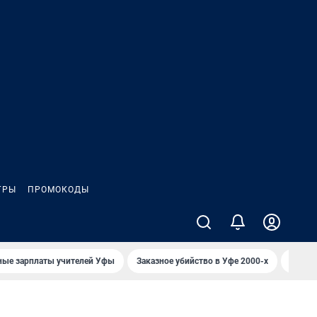
ГРЫ
ПРОМОКОДЫ
ные зарплаты учителей Уфы
Заказное убийство в Уфе 2000-х
Каким