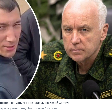
онтроль ситуацию с «решалами на белой Camry»
рова / Александр Бастрыкин / Vk.com 