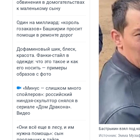
обвинения в домогательствах
к маленькому сыну
Один на миллиард: «король
гозаказов» Башкирии просит
помощи в ремонте дорог
Дофаминовый шик, блеск,
красота. Фанки-стайл в
одежде: что это такое и как
его носить — примеры
образов с фото
«Минус — слишком много
спойлеров»: российский
ниндзя-скульптор снялся в
сериале «Дом Дракона».
Видео
«Они всё еще в лесу, и им
Бастрыкин взял под к
нужна помощь»: сын
Источник: 
Эмма Музафа
пропавших в тайге