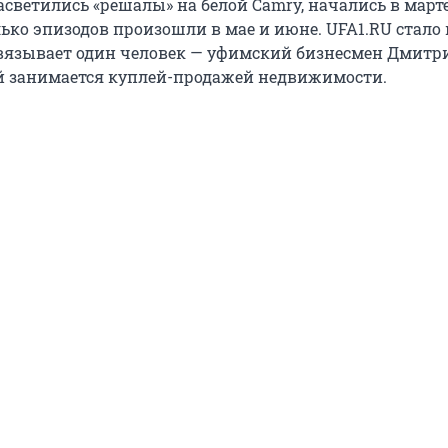
асветились «решалы» на белой Camry, начались в марте
лько эпизодов произошли в мае и июне. UFA1.RU стало 
вязывает один человек — уфимский бизнесмен Дмитр
й занимается куплей-продажей недвижимости.