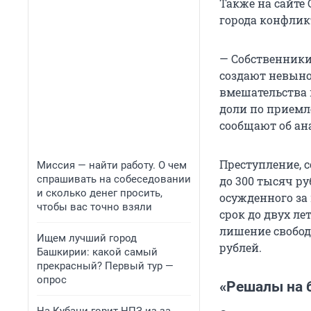
Также на сайте 
города конфлик
— Собственники
создают невыно
вмешательства 
доли по приемл
сообщают об ана
Преступление, 
Миссия — найти работу. О чем
спрашивать на собеседовании
до 300 тысяч ру
и сколько денег просить,
осужденного за
чтобы вас точно взяли
срок до двух ле
лишение свободы
Ищем лучший город
рублей.
Башкирии: какой самый
прекрасный? Первый тур —
опрос
«Решалы на 