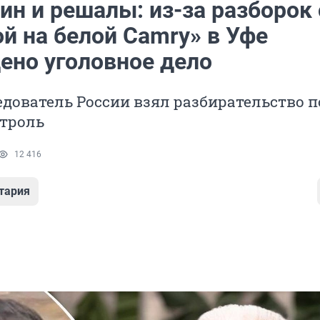
н и решалы: из-за разборок 
й на белой Camry» в Уфе
ено уголовное дело
дователь России взял разбирательство п
троль
12 416
тария