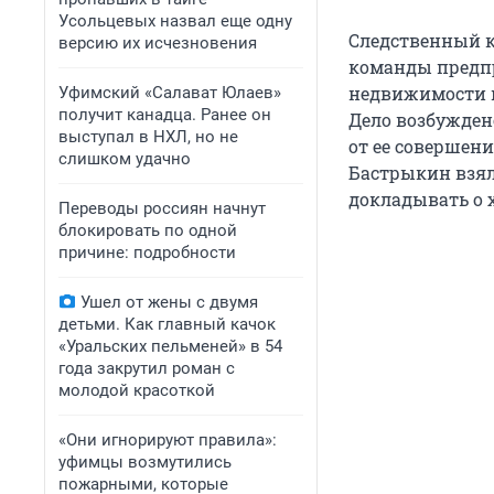
Усольцевых назвал еще одну
Следственный к
версию их исчезновения
команды предпр
недвижимости 
Уфимский «Салават Юлаев»
получит канадца. Ранее он
Дело возбужден
выступал в НХЛ, но не
от ее совершен
слишком удачно
Бастрыкин взял
докладывать о х
Переводы россиян начнут
блокировать по одной
причине: подробности
Ушел от жены с двумя
детьми. Как главный качок
«Уральских пельменей» в 54
года закрутил роман с
молодой красоткой
«Они игнорируют правила»:
уфимцы возмутились
пожарными, которые