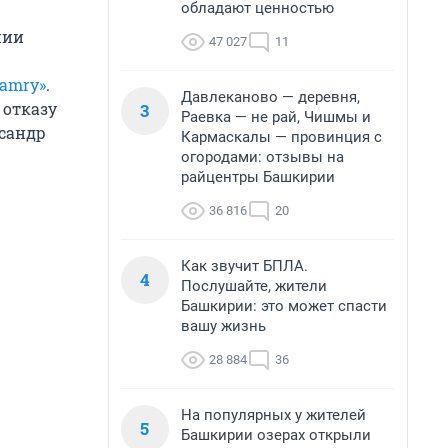
обладают ценностью
нии
47 027
11
Camry»
.
Давлеканово — деревня,
 отказу
3
Раевка — не рай, Чишмы и
ксандр
Кармаскалы — провинция с
огородами: отзывы на
райцентры Башкирии
36 816
20
Как звучит БПЛА.
4
Послушайте, жители
Башкирии: это может спасти
вашу жизнь
28 884
36
На популярных у жителей
5
Башкирии озерах открыли