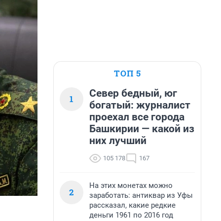
ТОП 5
Север бедный, юг
1
богатый: журналист
проехал все города
Башкирии — какой из
них лучший
105 178
167
На этих монетах можно
2
заработать: антиквар из Уфы
рассказал, какие редкие
деньги 1961 по 2016 год