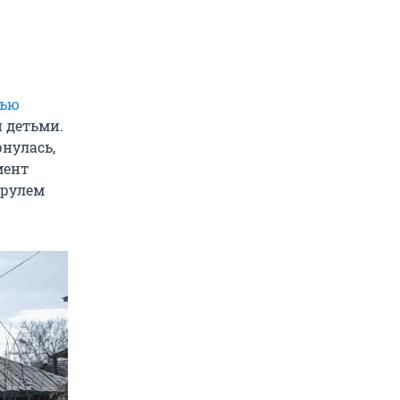
щью
 детьми.
рнулась,
мент
 рулем