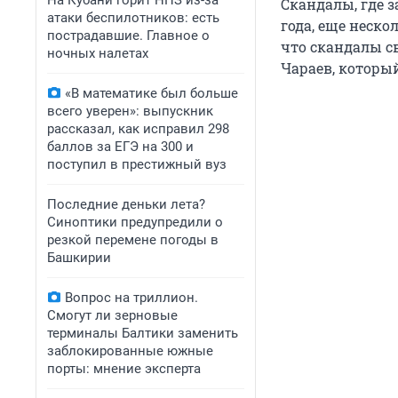
На Кубани горит НПЗ из-за
Скандалы, где з
атаки беспилотников: есть
года, еще неско
пострадавшие. Главное о
что скандалы с
ночных налетах
Чараев, которы
«В математике был больше
всего уверен»: выпускник
рассказал, как исправил 298
баллов за ЕГЭ на 300 и
поступил в престижный вуз
Последние деньки лета?
Синоптики предупредили о
резкой перемене погоды в
Башкирии
Вопрос на триллион.
Смогут ли зерновые
терминалы Балтики заменить
заблокированные южные
порты: мнение эксперта