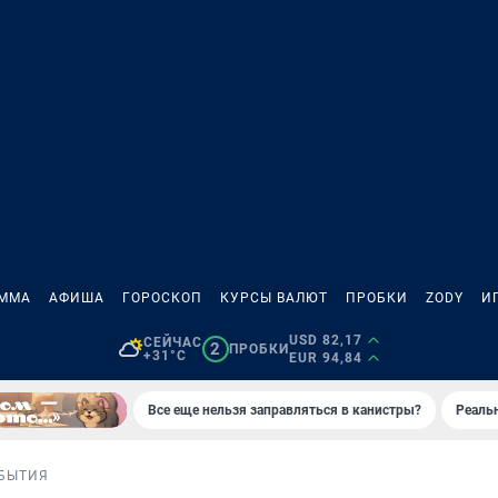
АММА
АФИША
ГОРОСКОП
КУРСЫ ВАЛЮТ
ПРОБКИ
ZODY
И
USD 82,17
СЕЙЧАС
2
ПРОБКИ
+31°C
EUR 94,84
Все еще нельзя заправляться в канистры?
Реаль
БЫТИЯ