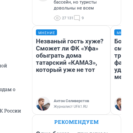
бассейн, но туристы
довольны не всем
27 131
9
МНЕНИЕ
МНЕНИ
Незваный гость хуже?
Боязн
Сможет ли ФК «Уфа»
сможе
обыграть дома
трене
татарский «КАМАЗ»,
фавор
ной
который уже не тот
удерж
месте
одам о
Антон Селиверстов
а
Журналист UFA1.RU
СК России
РЕКОМЕНДУЕМ