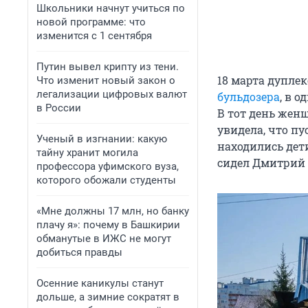
Школьники начнут учиться по
новой программе: что
изменится с 1 сентября
Путин вывел крипту из тени.
18 марта дупле
Что изменит новый закон о
легализации цифровых валют
бульдозера
, в 
в России
В тот день женщ
увидела, что п
Ученый в изгнании: какую
находились дет
тайну хранит могила
сидел Дмитрий 
профессора уфимского вуза,
которого обожали студенты
«Мне должны 17 млн, но банку
плачу я»: почему в Башкирии
обманутые в ИЖС не могут
добиться правды
Осенние каникулы станут
дольше, а зимние сократят в