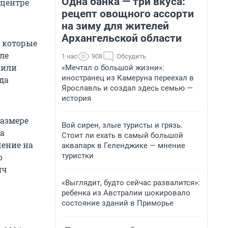
Одна банка — три вкуса:
 центре
рецепт овощного ассорти
на зиму для жителей
Архангельской области
, которые
ле
1 час
908
Обсудить
пили
«Мечтал о большой жизни»:
иностранец из Камеруна переехал в
да
Ярославль и создал здесь семью —
история
размере
Вой сирен, злые туристы и грязь.
да
Стоит ли ехать в самый большой
чение на
аквапарк в Геленджике — мнение
туристки
о
яч
«Выглядит, будто сейчас развалится»:
ребенка из Австралии шокировало
состояние зданий в Приморье