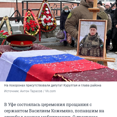
На похоронах присутствовали депутат Курултая и глава района
Источник: 
Антон Тарасов / Vk.com
В Уфе состоялась церемония прощания с
сержантом Василием Кожемяко, попавшим на
службу в рамках мобилизации. О траурном