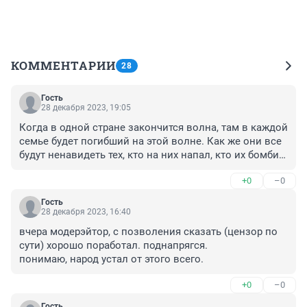
КОММЕНТАРИИ
28
Гость
28 декабря 2023, 19:05
Когда в одной стране закончится волна, там в каждой 
семье будет погибший на этой волне. Как же они все 
будут ненавидеть тех, кто на них напал, кто их бомбил, 
кто разрушал их дома. Неужели в этом и была цель 
+0
–0
этой волны?
Гость
28 декабря 2023, 16:40
вчера модерэйтор, с позволения сказать (цензор по 
сути) хорошо поработал. поднапрягся.

понимаю, народ устал от этого всего.
+0
–0
Гость