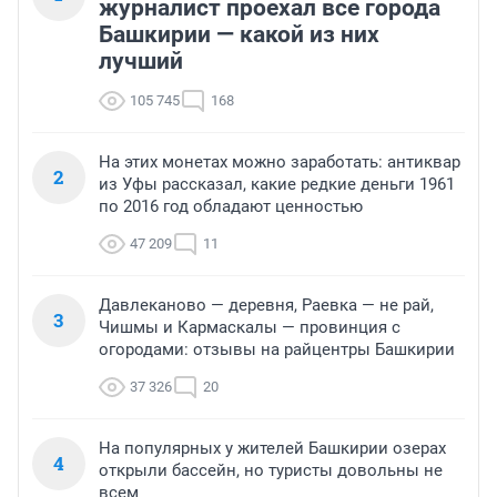
журналист проехал все города
Башкирии — какой из них
лучший
105 745
168
На этих монетах можно заработать: антиквар
2
из Уфы рассказал, какие редкие деньги 1961
по 2016 год обладают ценностью
47 209
11
Давлеканово — деревня, Раевка — не рай,
3
Чишмы и Кармаскалы — провинция с
огородами: отзывы на райцентры Башкирии
37 326
20
На популярных у жителей Башкирии озерах
4
открыли бассейн, но туристы довольны не
всем