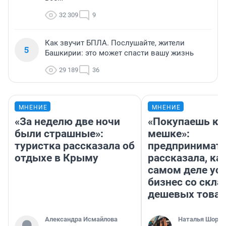
32 309
9
Как звучит БПЛА. Послушайте, жители
5
Башкирии: это может спасти вашу жизнь
29 189
36
МНЕНИЕ
МНЕНИЕ
«За неделю две ночи
«Покупаешь ко
были страшные»:
мешке»:
туристка рассказала об
предпринимат
отдыхе в Крыму
рассказала, как
самом деле ус
бизнес со скл
дешевых това
Александра Исмайлова
Наталья Шорох