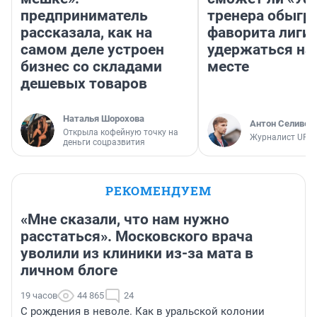
предприниматель
тренера обыгр
рассказала, как на
фаворита лиги 
самом деле устроен
удержаться на
бизнес со складами
месте
дешевых товаров
Наталья Шорохова
Антон Селивер
Открыла кофейную точку на
Журналист UFA1
деньги соцразвития
РЕКОМЕНДУЕМ
«Мне сказали, что нам нужно
расстаться». Московского врача
уволили из клиники из-за мата в
личном блоге
19 часов
44 865
24
С рождения в неволе. Как в уральской колонии