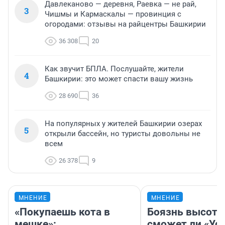
Давлеканово — деревня, Раевка — не рай,
3
Чишмы и Кармаскалы — провинция с
огородами: отзывы на райцентры Башкирии
36 308
20
Как звучит БПЛА. Послушайте, жители
4
Башкирии: это может спасти вашу жизнь
28 690
36
На популярных у жителей Башкирии озерах
5
открыли бассейн, но туристы довольны не
всем
26 378
9
МНЕНИЕ
МНЕНИЕ
«Покупаешь кота в
Боязнь высоты
мешке»:
сможет ли «Уфа