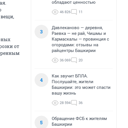
обладают ценностью
ая.
ю
46 826
11
 вещи,
Давлеканово — деревня,
3
Раевка — не рай, Чишмы и
ерных
Кармаскалы — провинция с
огородами: отзывы на
розки от
райцентры Башкирии
умеренным
36 069
20
Как звучит БПЛА.
4
Послушайте, жители
Башкирии: это может спасти
вашу жизнь
28 594
36
Обращение ФСБ к жителям
5
Башкирии