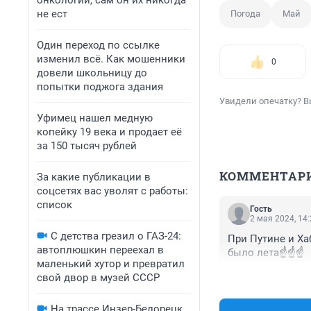
онкологии, сам он их никогда
не ест
Погода
Май
Один переход по ссылке
изменил всё. Как мошенники
0
довели школьницу до
попытки поджога здания
Увидели опечатку? В
Уфимец нашел медную
копейку 19 века и продает её
за 150 тысяч рублей
КОММЕНТАР
За какие публикации в
соцсетях вас уволят с работы:
список
Гость
2 мая 2024, 14
С детства грезил о ГАЗ-24:
При Путине и Ха
автоплюшкин переехал в
было лета☝️☝️☝️
маленький хутор и превратил
свой двор в музей СССР
На трассе Инзер-Белорецк