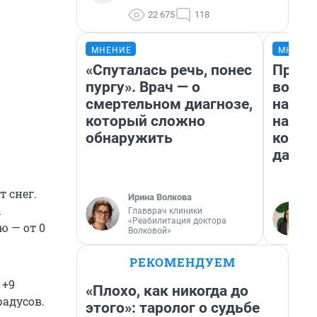
22 675
118
МНЕНИЕ
МНЕНИ
«Спуталась речь, понес
Прода
пургу». Врач — о
возьм
смертельном диагнозе,
нам г
который сложно
налог
обнаружить
косне
даже 
 снег.
Ирина Волкова
.
Главврач клиники
«Реабилитация доктора
ю — от 0
Волковой»
РЕКОМЕНДУЕМ
 +9
«Плохо, как никогда до
радусов.
этого»: таролог о судьбе