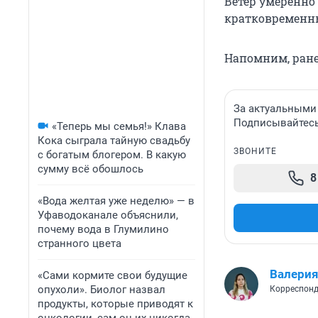
Ветер умеренно 
кратковременны
Напомним, ран
За актуальными
Подписывайтесь 
«Теперь мы семья!» Клава
Кока сыграла тайную свадьбу
ЗВОНИТЕ
с богатым блогером. В какую
сумму всё обошлось
8
«Вода желтая уже неделю» — в
Уфаводоканале объяснили,
почему вода в Глумилино
странного цвета
Валерия
«Сами кормите свои будущие
опухоли». Биолог назвал
Корреспонд
продукты, которые приводят к