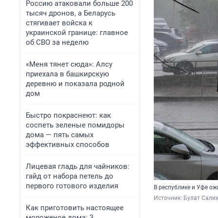
Россию атаковали больше 200
тысяч дронов, а Беларусь
стягивает войска к
украинской границе: главное
об СВО за неделю
«Меня тянет сюда»: Алсу
приехала в башкирскую
деревню и показала родной
дом
Быстро покраснеют: как
соспеть зеленые помидоры
дома — пять самых
эффективных способов
Лицевая гладь для чайников:
гайд от набора петель до
первого готового изделия
В республике и Уфе о
Источник: 
Булат Сали
Как приготовить настоящее
мороженое дома: 3