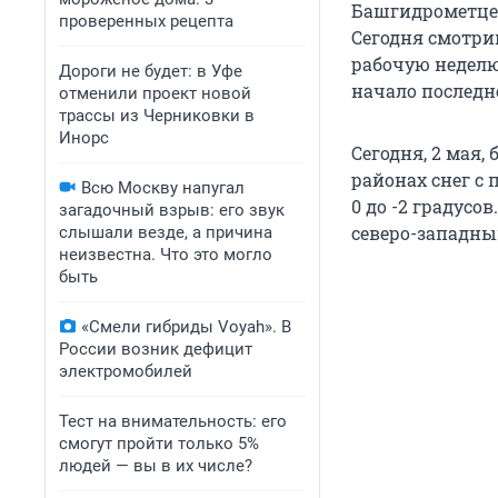
Башгидрометцен
проверенных рецепта
Сегодня смотри
рабочую неделю
Дороги не будет: в Уфе
начало последне
отменили проект новой
трассы из Черниковки в
Инорс
Сегодня, 2 мая,
районах снег с
Всю Москву напугал
0 до -2 градусо
загадочный взрыв: его звук
северо-западным
слышали везде, а причина
неизвестна. Что это могло
быть
«Смели гибриды Voyah». В
России возник дефицит
электромобилей
Тест на внимательность: его
смогут пройти только 5%
людей — вы в их числе?