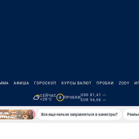
АММА
АФИША
ГОРОСКОП
КУРСЫ ВАЛЮТ
ПРОБКИ
ZODY
И
USD 81,41
СЕЙЧАС
4
ПРОБКИ
+28°C
EUR 94,06
Все еще нельзя заправляться в канистры?
Реаль