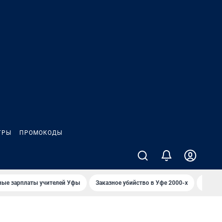
ГРЫ
ПРОМОКОДЫ
ные зарплаты учителей Уфы
Заказное убийство в Уфе 2000-х
Каким