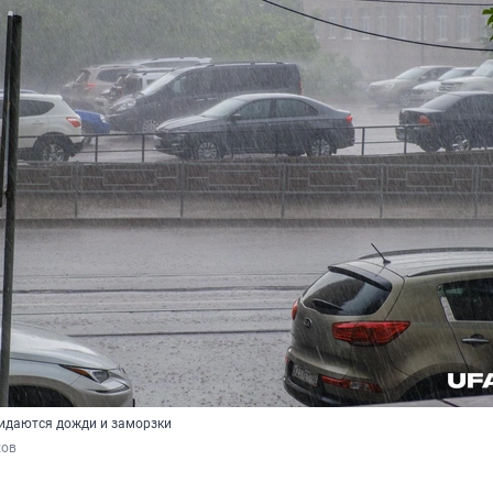
жидаются дожди и заморзки
хов