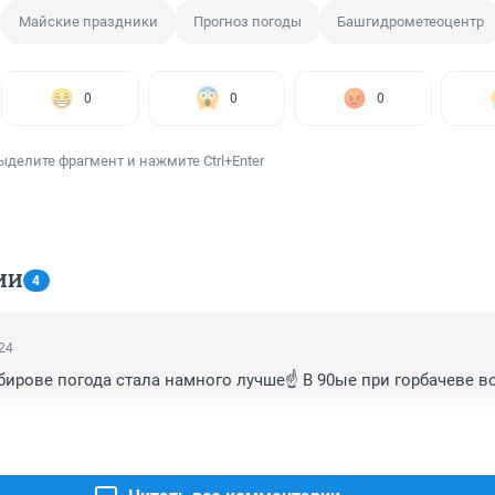
Майские праздники
Прогноз погоды
Башгидрометеоцентр
0
0
0
ыделите фрагмент и нажмите Ctrl+Enter
ИИ
4
:24
бирове погода стала намного лучше☝️ В 90ые при горбачеве во