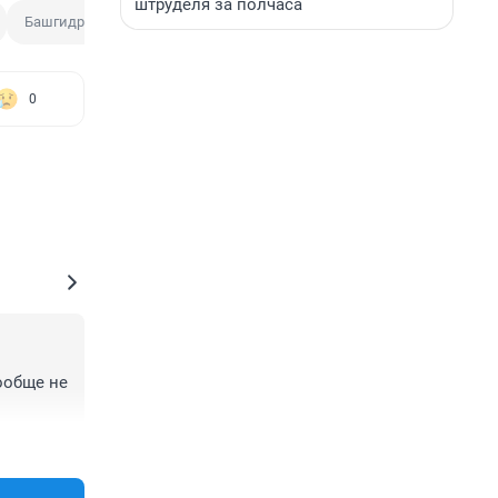
штруделя за полчаса
Башгидромет
Башгидрометцентр
0
обще не 
+0
–0