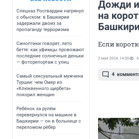
Дожди и
Спецназ Росгвардии нагрянул
на коро
с обыском: в Башкирии
задержали двоих за
Башкир
пропаганду терроризма
Если коротк
Синоптики говорят, лето
бетте: как уфимцы провожают
последние солнечные деньки
2 мая 2024, 14:00
4
— фоторепортаж с улиц
4
коммент
Самый сексуальный мужчина
Турции: чем Омер из
«Клюквенного щербета»
покорил женщин
Ребёнок за рулём
перевернулся на машине в
Башкирии — он в больнице с
переломом рёбер