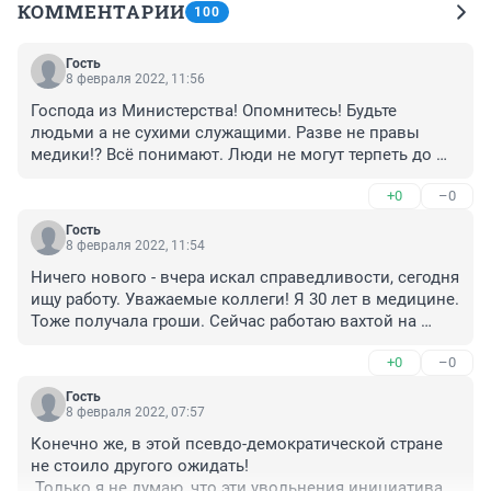
КОММЕНТАРИИ
100
Гость
8 февраля 2022, 11:56
Господа из Министерства! Опомнитесь! Будьте 
людьми а не сухими служащими. Разве не правы 
медики!? Всё понимают. Люди не могут терпеть до 
бесконечности. Какой-то беспредел.
+0
–0
Гость
8 февраля 2022, 11:54
Ничего нового - вчера искал справедливости, сегодня 
ищу работу. Уважаемые коллеги! Я 30 лет в медицине. 
Тоже получала гроши. Сейчас работаю вахтой на 
крайнем севере. Зарплата достойная. Начальство 
+0
–0
далеко. Хорошие спецы всегда нужны. Айда к нам))
Гость
8 февраля 2022, 07:57
Конечно же, в этой псевдо-демократической стране 
не стоило другого ожидать!

 Только я не думаю, что эти увольнения инициатива 