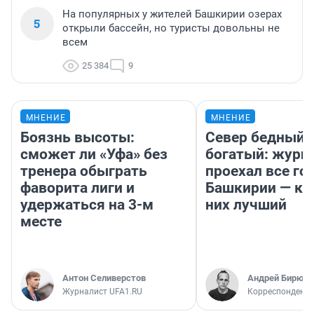
На популярных у жителей Башкирии озерах
5
открыли бассейн, но туристы довольны не
всем
25 384
9
МНЕНИЕ
МНЕНИЕ
Боязнь высоты:
Север бедный,
сможет ли «Уфа» без
богатый: журн
тренера обыграть
проехал все го
фаворита лиги и
Башкирии — ка
удержаться на 3-м
них лучший
месте
Антон Селиверстов
Андрей Бирюко
Журналист UFA1.RU
Корреспондент 