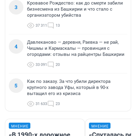
Кровавое Рождество: как до смерти забили
3
бизнесмена из Башкирии и что стало с
организатором убийства
37 311
13
Давлеканово — деревня, Раевка — не рай,
4
Чишмы и Кармаскалы — провинция с
огородами: отзывы на райцентры Башкирии
33 091
20
Как по заказу. За что убили директора
5
крупного завода Уфы, который в 90-х
вытащил его из кризиса
31 633
23
МНЕНИЕ
МНЕНИЕ
«В 1990-х дорожное
«Спуталась реч