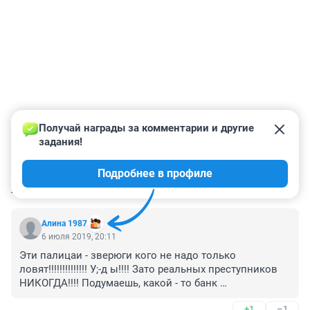
Получай награды за комментарии и другие 
задания!
Подробнее в профиле
КОММЕНТАРИИ
16
Алина 1987
6 июля 2019, 20:11
Эти палицаи - зверюги кого не надо только 
ловят!!!!!!!!!!!!!! У;-д ы!!!! Зато реальных преступников 
НИКОГДА!!!! Подумаешь, какой - то банк 
обокрали!!!!??? Вот БИДА-ТО!!!!!! ОТ ниго не убудет!!!!! 
+1
–1