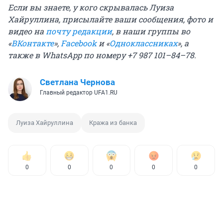
Если вы знаете, у кого скрывалась Луиза
Хайруллина, присылайте ваши сообщения, фото и
видео на
почту редакции
, в наши группы во
«
ВКонтакте
»,
Facebook
и «
Одноклассниках
», а
также в WhatsApp по номеру +7 987 101–84–78.
Светлана Чернова
Главный редактор UFA1.RU
Луиза Хайруллина
Кража из банка
0
0
0
0
0