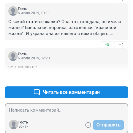
от этого п.... банк4а!!!!!! А теперь всю семью и детей 
загнобят. ЗА ЧТОООООО!!!!!!!!!!!!!!!!!!!!!!!!!!!!!!!!!!!!!!!!!!!!!!!!!!!!!!
Гость
6 июля 2019, 10:11
С какой стати ее жалко? Она что, голодала, не имела 
жилья? Банальная воровка. захотевшая "красивой 
жизни". И украла она из нашего с вами общего 
кармана.
+0
–2
Гость
6 июля 2019, 02:23
че т жалко ее
+1
–1
Читать все комментарии
Гость
Отправить
Войти