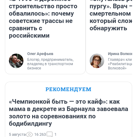
строительство просто
пургу». Врач — 
обвалилось»: почему
смертельном д
советские трассы не
который слож
сравнить с
обнаружить
российскими
Олег Арефьев
Ирина Волкова
Блогер, предприниматель,
Главврач клини
владелец в транспортном
«Реабилитация 
бизнесе
Волковой»
РЕКОМЕНДУЕМ
«Чемпионкой быть — это кайф»: как
мама в декрете из Барнаула завоевала
золото на соревнованиях по
бодибилдингу
5 августа
16 263
1