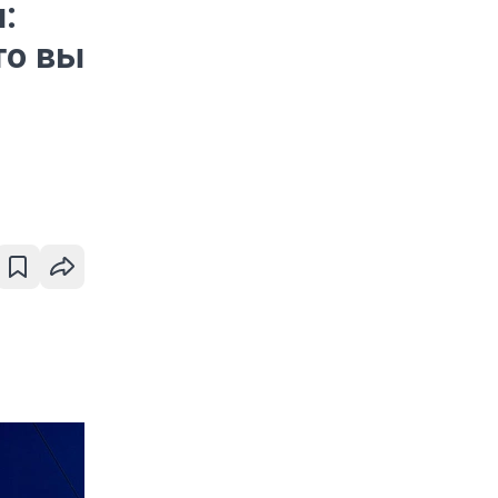
:
то вы