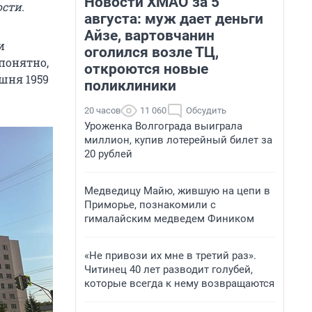
Новости ХМАО за 5
ости.
августа: муж дает деньги
Айзе, вартовчанин
и
оголился возле ТЦ,
понятно,
откроются новые
ашня 1959
поликлиники
20 часов
11 060
Обсудить
Уроженка Волгограда выиграла
миллион, купив лотерейный билет за
20 рублей
Медведицу Майю, жившую на цепи в
Приморье, познакомили с
гималайским медведем Фиником
«Не привози их мне в третий раз».
Читинец 40 лет разводит голубей,
которые всегда к нему возвращаются