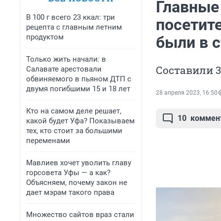
Главные
В 100 г всего 23 ккал: три
посетите
рецепта с главным летним
продуктом
были в 
Только жить начали: в
Составили 
Салавате арестовали
обвиняемого в пьяном ДТП с
двумя погибшими 15 и 18 лет
28 апреля 2023, 16:50
Кто на самом деле решает,
10
коммен
какой будет Уфа? Показываем
тех, кто стоит за большими
переменами
Мавлиев хочет уволить главу
горсовета Уфы — а как?
Объясняем, почему закон не
дает мэрам такого права
Множество сайтов враз стали