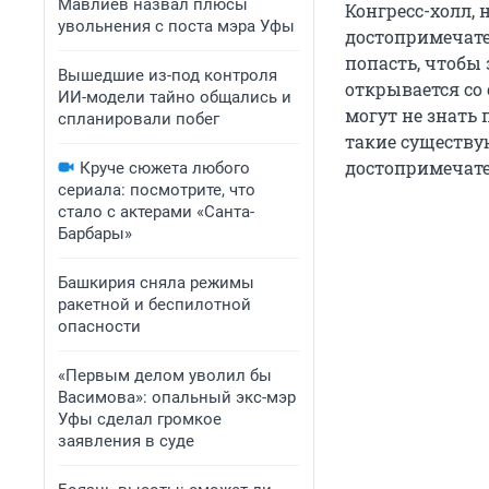
Мавлиев назвал плюсы
Конгресс-холл,
увольнения с поста мэра Уфы
достопримечате
попасть, чтобы 
Вышедшие из-под контроля
открывается со
ИИ-модели тайно общались и
могут не знать 
спланировали побег
такие существу
достопримечате
Круче сюжета любого
сериала: посмотрите, что
стало с актерами «Санта-
Барбары»
Башкирия сняла режимы
ракетной и беспилотной
опасности
«Первым делом уволил бы
Васимова»: опальный экс-мэр
Уфы сделал громкое
заявления в суде