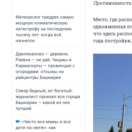
Протяженность: 
Метеоролог предрек самую
Место, где рас
мощную климатическую
одноименная пл
катастрофу за последнюю
что здесь распо
тысячу лет: когда всё
года постройки,
начнется
Давлеканово — деревня,
Раевка — не рай, Чишмы и
Кармаскалы — провинция с
огородами: отзывы на
райцентры Башкирии
Север бедный, юг богатый:
журналист проехал все города
Башкирии — какой из них
лучший
«Чисто все мамы и все
дети на свете»: как