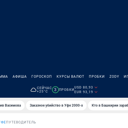
АММА
АФИША
ГОРОСКОП
КУРСЫ ВАЛЮТ
ПРОБКИ
ZODY
И
USD 80,93
СЕЙЧАС
3
ПРОБКИ
+25°C
EUR 93,19
ив Васимова
Заказное убийство в Уфе 2000-х
Кто в Башкирии зараб
УФЕ
ПУТЕВОДИТЕЛЬ