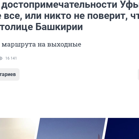
 достопримечательности Уфы
 все, или никто не поверит, ч
столице Башкирии
3 маршрута на выходные
16 141
тариев