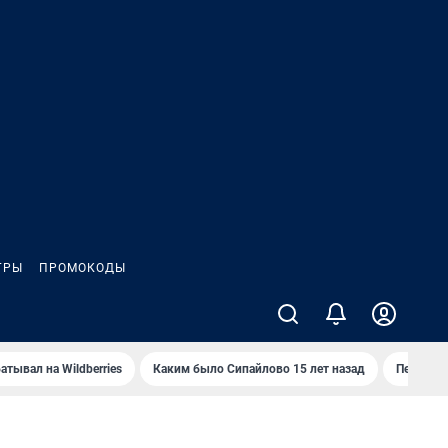
ГРЫ
ПРОМОКОДЫ
атывал на Wildberries
Каким было Сипайлово 15 лет назад
Пенсионе