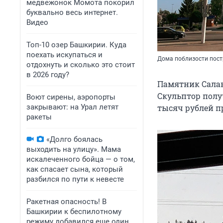
медвежонок Момота покорил
буквально весь интернет.
Видео
Топ-10 озер Башкирии. Куда
поехать искупаться и
Дома поблизости постр
отдохнуть и сколько это стоит
в 2026 году?
Памятник Салава
Скульптор полу
Воют сирены, аэропорты
закрывают: на Урал летят
тысяч рублей пр
ракеты
«Долго боялась
выходить на улицу». Мама
искалеченного бойца — о том,
как спасает сына, который
разбился по пути к невесте
Ракетная опасность! В
Башкирии к беспилотному
режиму добавился еще один