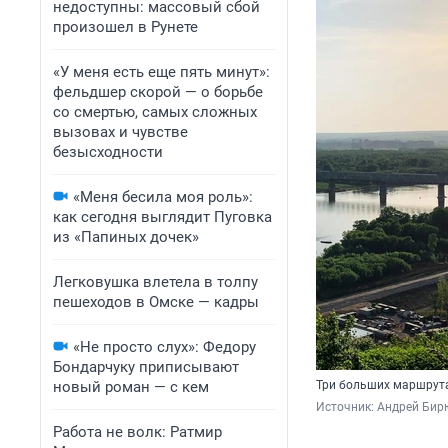
недоступны: массовый сбой
произошел в Рунете
«У меня есть еще пять минут»:
фельдшер скорой — о борьбе
со смертью, самых сложных
вызовах и чувстве
безысходности
«Меня бесила моя роль»:
как сегодня выглядит Пуговка
из «Папиных дочек»
Легковушка влетела в толпу
пешеходов в Омске — кадры
«Не просто слух»: Федору
Бондарчуку приписывают
новый роман — с кем
Три больших маршрута
Источник: 
Андрей Бир
Работа не волк: Ратмир