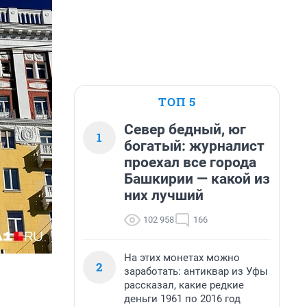
ТОП 5
Север бедный, юг
1
богатый: журналист
проехал все города
Башкирии — какой из
них лучший
102 958
166
На этих монетах можно
2
заработать: антиквар из Уфы
рассказал, какие редкие
деньги 1961 по 2016 год