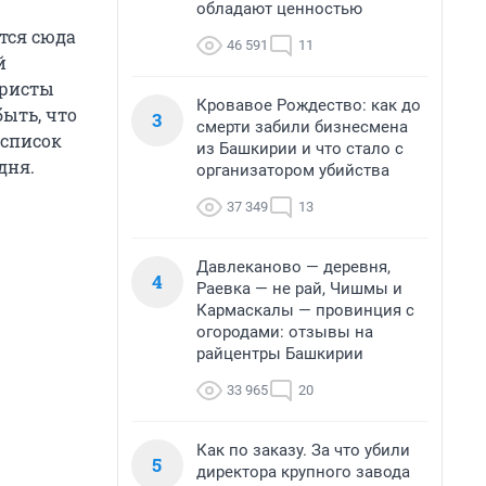
обладают ценностью
тся сюда
46 591
11
й
уристы
Кровавое Рождество: как до
быть, что
3
смерти забили бизнесмена
 список
из Башкирии и что стало с
дня.
организатором убийства
37 349
13
Давлеканово — деревня,
4
Раевка — не рай, Чишмы и
Кармаскалы — провинция с
огородами: отзывы на
райцентры Башкирии
33 965
20
Как по заказу. За что убили
5
директора крупного завода