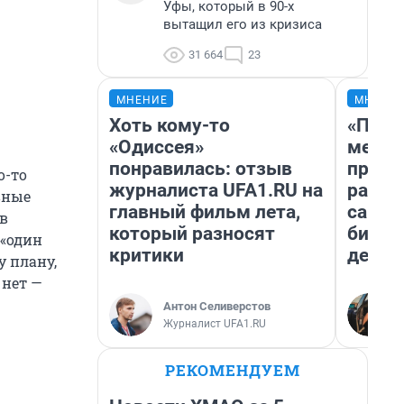
Уфы, который в 90-х
вытащил его из кризиса
31 664
23
МНЕНИЕ
МНЕНИ
Хоть кому-то
«Поку
«Одиссея»
мешке
понравилась: отзыв
предп
о-то
журналиста UFA1.RU на
расска
вные
главный фильм лета,
самом
 в
который разносят
бизне
 «один
критики
дешев
у плану,
 нет —
Антон Селиверстов
Журналист UFA1.RU
РЕКОМЕНДУЕМ