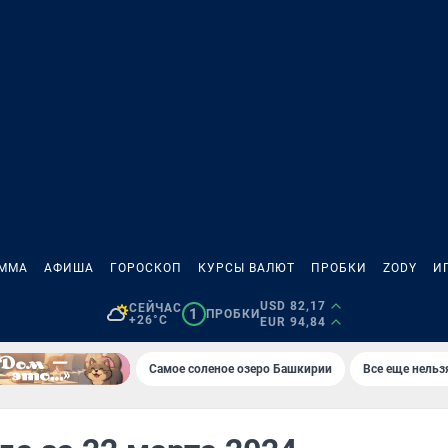
АММА
АФИША
ГОРОСКОП
КУРСЫ ВАЛЮТ
ПРОБКИ
ZODY
И
USD 82,17
СЕЙЧАС
1
ПРОБКИ
+26°C
EUR 94,84
Самое соленое озеро Башкирии
Все еще нельз