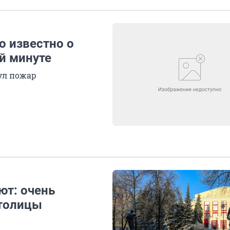
о известно о
ой минуте
ул пожар
ют: очень
столицы