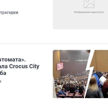
 трагедии
втомата».
ла Crocus City
ьба
е