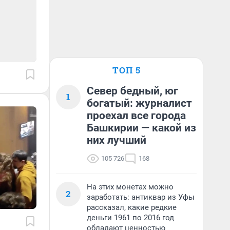
ТОП 5
Север бедный, юг
1
богатый: журналист
проехал все города
Башкирии — какой из
них лучший
105 726
168
На этих монетах можно
2
заработать: антиквар из Уфы
рассказал, какие редкие
деньги 1961 по 2016 год
обладают ценностью