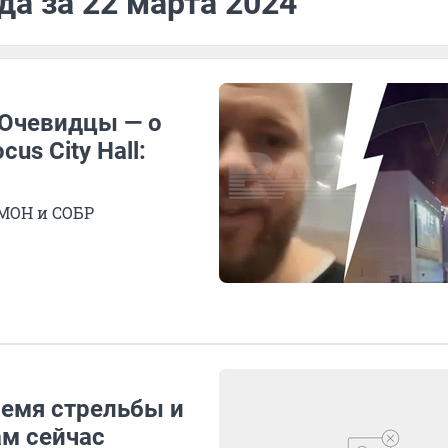
да за 22 марта 2024
. Очевидцы — о
us City Hall:
ОМОН и СОБР
ремя стрельбы и
там сейчас