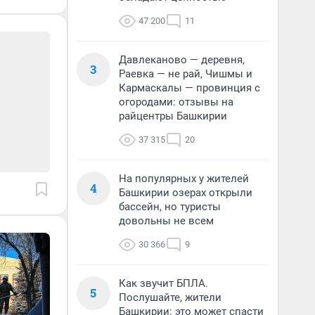
47 200
11
Давлеканово — деревня,
3
Раевка — не рай, Чишмы и
Кармаскалы — провинция с
огородами: отзывы на
райцентры Башкирии
37 315
20
На популярных у жителей
4
Башкирии озерах открыли
бассейн, но туристы
довольны не всем
30 366
9
Как звучит БПЛА.
5
Послушайте, жители
Башкирии: это может спасти