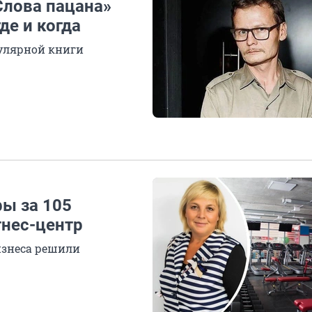
Слова пацана»
де и когда
пулярной книги
фы за 105
нес-центр
бизнеса решили