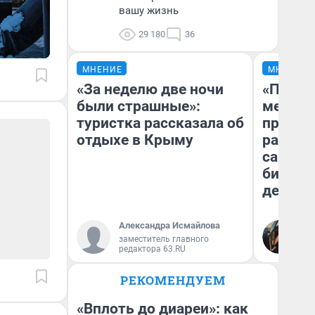
вашу жизнь
29 180
36
МНЕНИЕ
МНЕНИЕ
«За неделю две ночи
«Покуп
были страшные»:
мешке»
туристка рассказала об
предпр
отдыхе в Крыму
рассказ
самом 
бизнес
дешевы
Александра Исмайлова
На
заместитель главного
От
редактора 63.RU
де
РЕКОМЕНДУЕМ
«Вплоть до диареи»: как