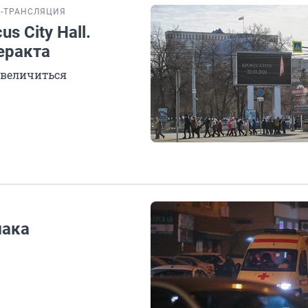
-ТРАНСЛЯЦИЯ
s City Hall.
еракта
увеличиться
мака