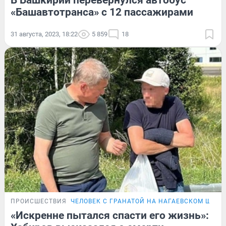
В Башкирии перевернулся автобус
«Башавтотранса» с 12 пассажирами
31 августа, 2023, 18:22
5 859
18
ПРОИСШЕСТВИЯ
ЧЕЛОВЕК С ГРАНАТОЙ НА НАГАЕВСКОМ ШОСС
«Искренне пытался спасти его жизнь»: