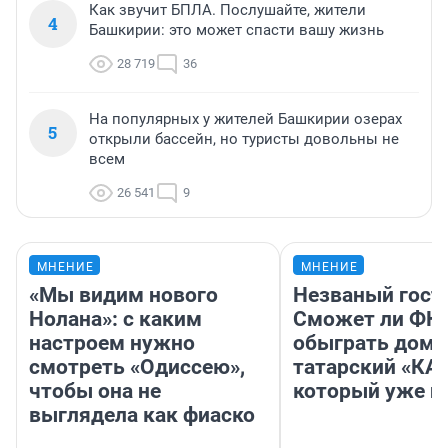
Как звучит БПЛА. Послушайте, жители
4
Башкирии: это может спасти вашу жизнь
28 719
36
На популярных у жителей Башкирии озерах
5
открыли бассейн, но туристы довольны не
всем
26 541
9
МНЕНИЕ
МНЕНИЕ
«Мы видим нового
Незваный гост
Нолана»: с каким
Сможет ли ФК 
настроем нужно
обыграть дома
смотреть «Одиссею»,
татарский «КА
чтобы она не
который уже не
выглядела как фиаско