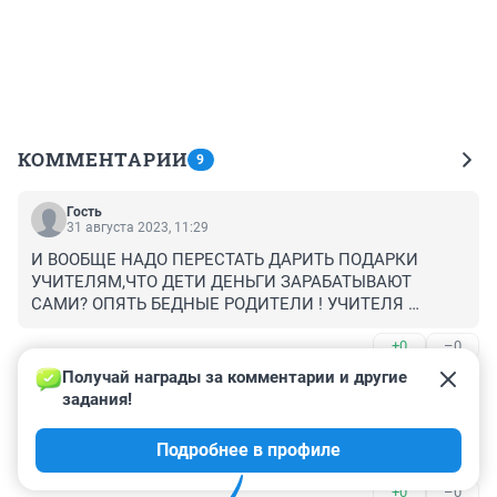
КОММЕНТАРИИ
9
Гость
31 августа 2023, 11:29
И ВООБЩЕ НАДО ПЕРЕСТАТЬ ДАРИТЬ ПОДАРКИ 
УЧИТЕЛЯМ,ЧТО ДЕТИ ДЕНЬГИ ЗАРАБАТЫВАЮТ 
САМИ? ОПЯТЬ БЕДНЫЕ РОДИТЕЛИ ! УЧИТЕЛЯ 
ЖАЛУЮТСЯ,ЧТО У НИХ ЗАРПЛАТА МАЛЕНЬКАЯ,А У 
+0
–0
КОГО У ПРОСТОГО РАБОЧЕГО БОЛЬШАЯ?
Получай награды за комментарии и другие 
Гость
31 августа 2023, 10:52
задания!
Оборзели в край уже. Раньше гладиолусы с дачи 
Подробнее в профиле
дарили, а теперь им розы подавай! Или деньги.
+0
–0